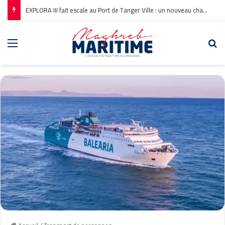
EXPLORA III fait escale au Port de Tanger Ville : un nouveau chapitre pour la croisière en Méditerranée
Menu
Re