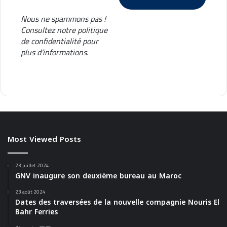
5
Nous ne spammons pas !
Consultez notre
politique
de confidentialité
pour
plus d’informations.
Most Viewed Posts
23 juillet 2024
GNV inaugure son deuxième bureau au Maroc
23 août 2024
Dates des traversées de la nouvelle compagnie Nouris El
Bahr Ferries