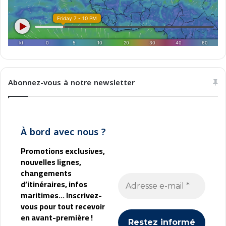
e
r
2
o
0
m
2
J
5
u
n
e
t
Abonnez-vous à notre newsletter
o
S
e
p
À bord avec nous ?
t
e
Promotions exclusives,
m
nouvelles lignes,
b
changements
e
d’itinéraires, infos
r
maritimes... Inscrivez-
2
vous pour tout recevoir
0
en avant-première !
2