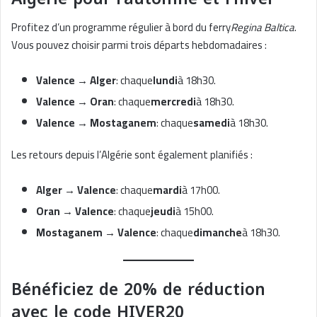
Profitez d’un programme régulier à bord du ferry
Regina Baltica
.
Vous pouvez choisir parmi trois départs hebdomadaires :
Valence → Alger
: chaque
lundi
à 18h30.
Valence → Oran
: chaque
mercredi
à 18h30.
Valence → Mostaganem
: chaque
samedi
à 18h30.
Les retours depuis l’Algérie sont également planifiés :
Alger → Valence
: chaque
mardi
à 17h00.
Oran → Valence
: chaque
jeudi
à 15h00.
Mostaganem → Valence
: chaque
dimanche
à 18h30.
Bénéficiez de 20% de réduction
avec le code HIVER20