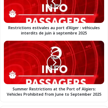
r
i
c
t
i
Restrictions estivales au port d’Alger : véhicules
o
interdits de juin à septembre 2025
n
s
e
S
s
u
t
m
i
m
v
e
a
r
l
R
e
e
s
s
a
Summer Restrictions at the Port of Algiers:
t
u
Vehicles Prohibited from June to September 2025
r
p
i
o
c