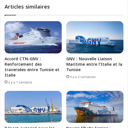
r
t
Articles similaires
t
i
d
o
’
n
A
s
l
a
g
t
e
t
r
h
:
e
Accord CTN-GNV :
GNV : Nouvelle Liaison
v
P
Renforcement des
Maritime entre l’Italie et la
é
o
traversées entre Tunisie et
Tunisie
h
r
Italie
il y a 2 semaines
i
t
il y a 1 semaine
c
o
u
f
l
A
e
l
s
g
i
i
n
e
t
r