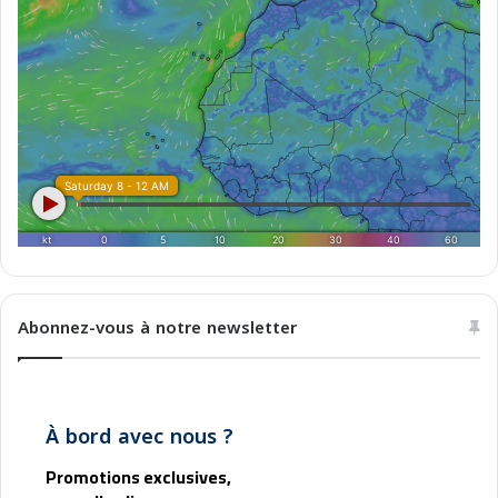
c
o
n
f
o
r
t
e
v
o
l
e
Abonnez-vous à notre newsletter
À bord avec nous ?
Promotions exclusives,