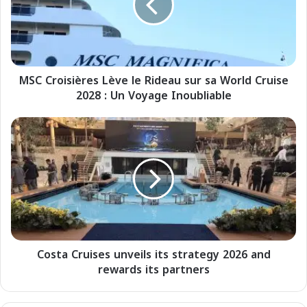
r
o
i
s
i
MSC Croisières Lève le Rideau sur sa World Cruise
è
2028 : Un Voyage Inoubliable
r
e
s
C
L
o
è
s
v
t
e
a
l
C
e
r
R
u
i
i
d
Costa Cruises unveils its strategy 2026 and
s
e
rewards its partners
e
a
s
u
u