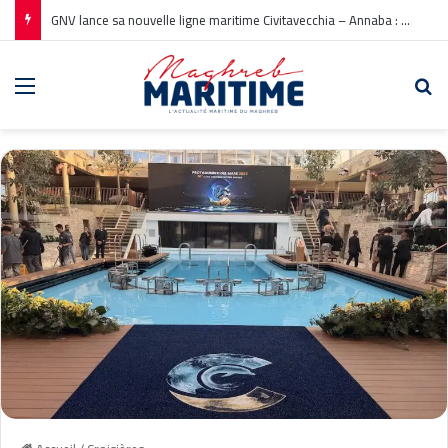
GNV lance sa nouvelle ligne maritime Civitavecchia – Annaba : Réservations ouvertes !
Menu
Re