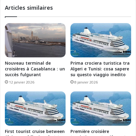
s
n
Articles similaires
u
v
r
e
s
i
a
l
W
s
o
i
r
t
l
s
d
s
Nouveau terminal de
Prima crociera turistica tra
C
t
croisières à Casablanca : un
Algeri e Tunisi: cosa sapere
r
r
succès fulgurant
su questo viaggio inedito
u
a
12 janvier 2026
8 janvier 2026
i
t
s
e
e
g
2
y
0
2
2
0
8
2
:
6
First tourist cruise between
Première croisière
U
a