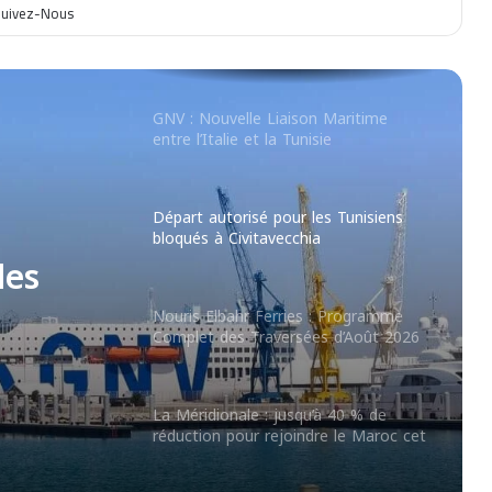
uivez-Nous
Algérie Ferries : Rouvrir la ligne
estivale vers Marseille pour 2026
GNV : Nouvelle Liaison Maritime
entre l’Italie et la Tunisie
Départ autorisé pour les Tunisiens
bloqués à Civitavecchia
les
Nouris Elbahr Ferries : Programme
Complet des Traversées d’Août 2026
La Méridionale : jusqu’à 40 % de
réduction pour rejoindre le Maroc cet
été