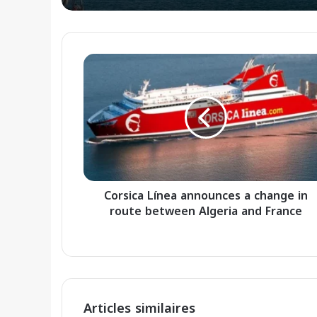
C
o
r
s
i
c
a
L
í
Corsica Línea announces a change in
n
route between Algeria and France
e
a
a
n
n
o
u
Articles similaires
n