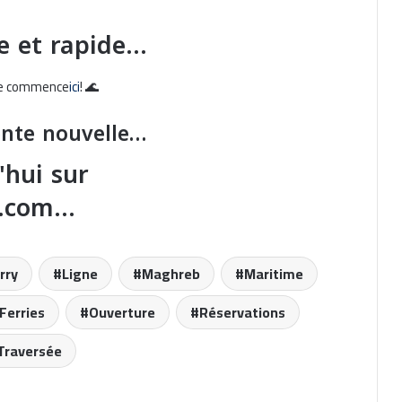
le et rapide…
ime commence
ici
! 🌊
Retard de sept heures sur le ferry
entre Gênes et Porto Torres
ente nouvelle…
'hui sur
Algérie Ferries : un été 2026 difficile à
Marseille
s.com…
Nouris Elbahr : Réservation en ligne
rry
Ligne
Maghreb
Maritime
simplifiée pour vos traversées
 Ferries
Ouverture
Réservations
Le ferry Carthage : 2 055 passagers
Traversée
pour le retour des Tunisiens