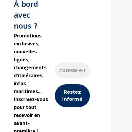
À bord
avec
nous ?
Promotions
exclusives,
nouvelles
lignes,
changements
d’itinéraires,
infos
maritimes...
Inscrivez-vous
pour tout
recevoir en
avant-
première !