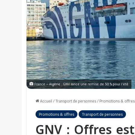
France – Algérie : GNV lance une remise de 50 % pour l’été
Accueil
/
Transport de personnes
/
Promotions & offres
Promotions & offres
Transport de personnes
GNV : Offres es