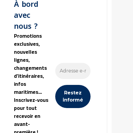
À bord
avec
nous ?
Promotions
exclusives,
nouvelles
lignes,
changements
d’itinéraires,
infos
maritimes...
Inscrivez-vous
pour tout
recevoir en
avant-
première !