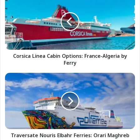
o
r
s
i
c
a
L
i
Corsica Linea Cabin Options: France-Algeria by
n
Ferry
e
a
C
T
a
r
b
a
i
v
n
e
O
r
p
s
t
a
i
t
o
Traversate Nouris Elbahr Ferries: Orari Maghreb
e