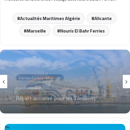
Actualités Maritimes Algérie
Alicante
Marseille
Nouris El Bahr Ferries
Transport de personnes
il y a 2 semaines
Nouris Elbahr Ferries : Programme
Complet des Traversées d’Août 2026
C