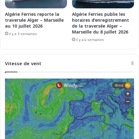
r
a
y
r
Algérie Ferries reporte la
Algérie Ferries publie les
i
traversée Alger – Marseille
horaires d’enregistrement
M
au 10 juillet 2026
de la traversée Alger –
Marseille du 8 juillet 2026
a
il y a 3 semaines
g
il y a 4 semaines
h
r
e
Vitesse de vent
b
(
2
8
/
0
9
-
0
3
/
1