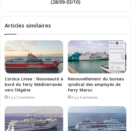
n
(28/09-03/10)
N
s
o
:
u
F
r
Articles similaires
r
i
a
s
n
E
c
l
e
b
-
a
A
h
l
r
g
F
Corsica Linea : Nouveauté à
Renouvellement du bureau
e
e
bord du ferry Méditerranée
syndical des employés de
r
r
vers l’Algérie
Ferry Maroc
i
r
il y a 3 semaines
il y a 3 semaines
a
i
b
e
y
s
F
:
e
O
r
r