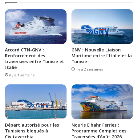
-
é
T
r
a
i
n
e
g
F
e
e
r
r
i
r
Accord CTN-GNV :
GNV : Nouvelle Liaison
d
i
Renforcement des
Maritime entre l’Italie et la
o
e
traversées entre Tunisie et
Tunisie
p
s
Italie
il y a 2 semaines
o
i
il y a 1 semaine
2
n
5
a
a
u
n
g
n
u
i
r
d
a
i
t
Départ autorisé pour les
Nouris Elbahr Ferries :
t
a
Tunisiens bloqués à
Programme Complet des
r
Civitavecchia
Traversées d’Août 2026
a