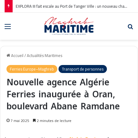
EXPLORA III fait escale au Port de Tanger Ville : un nouveau chapitre pour la croisière en Méditerranée
Menu
Re
Accueil
/
Actualités Maritimes
Ferries Europe–Maghreb
Transport de personnes
Nouvelle agence Algérie
Ferries inaugurée à Oran,
boulevard Abane Ramdane
7 mai 2025
2 minutes de lecture