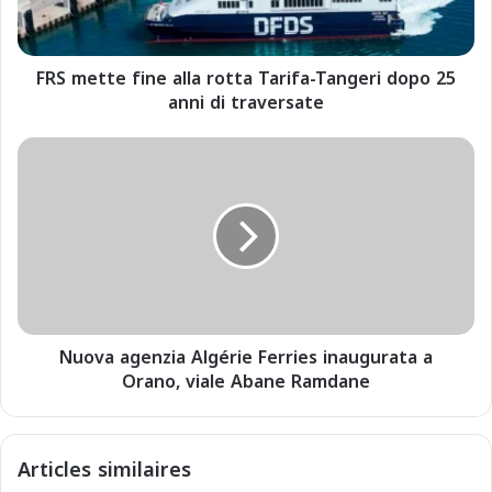
t
e
f
FRS mette fine alla rotta Tarifa-Tangeri dopo 25
i
anni di traversate
n
e
a
N
l
u
l
o
a
v
r
a
o
a
t
g
t
e
a
n
T
Nuova agenzia Algérie Ferries inaugurata a
z
a
Orano, viale Abane Ramdane
i
r
a
i
A
f
l
Articles similaires
a
g