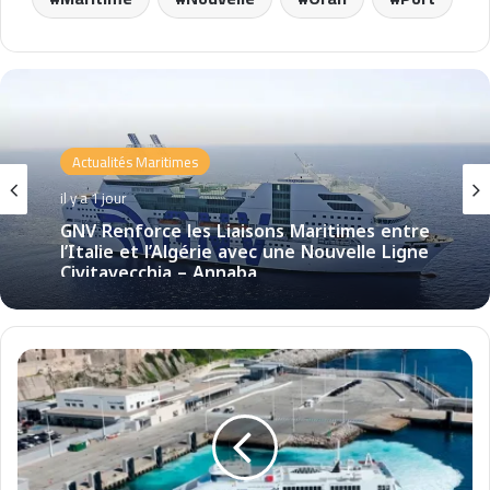
Actualités Maritimes
il y a 1 jour
GNV Renforce les Liaisons Maritimes entre
l’Italie et l’Algérie avec une Nouvelle Ligne
Civitavecchia – Annaba
F
R
S
m
e
t