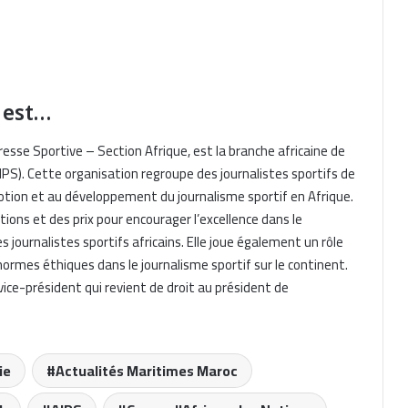
 est…
resse Sportive – Section Afrique, est la branche africaine de
AIPS). Cette organisation regroupe des journalistes sportifs de
omotion et au développement du journalisme sportif en Afrique.
Rencontre entre le Consul de Tunisie
et le Directeur de Grandi Navi Veloci
ons et des prix pour encourager l’excellence dans le
(GNV) à Palerme
 journalistes sportifs africains. Elle joue également un rôle
 normes éthiques dans le journalisme sportif sur le continent.
Traversata Algeri-Marsiglia: Algérie
ce-président qui revient de droit au président de
Ferries rinvia a causa del maltempo
Morocco: Digitalization of Port
ie
Actualités Maritimes Maroc
Payments for Trade