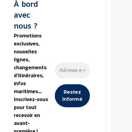
À bord
avec
nous ?
Promotions
exclusives,
nouvelles
lignes,
changements
d’itinéraires,
infos
maritimes...
Inscrivez-vous
pour tout
recevoir en
avant-
première !