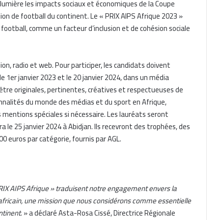
en lumière les impacts sociaux et économiques de la Coupe
ion de football du continent. Le « PRIX AIPS Afrique 2023 »
football, comme un facteur d’inclusion et de cohésion sociale
ion, radio et web. Pour participer, les candidats doivent
 1er janvier 2023 et le 20 janvier 2024, dans un média
être originales, pertinentes, créatives et respectueuses de
onnalités du monde des médias et du sport en Afrique,
s mentions spéciales si nécessaire. Les lauréats seront
ra le 25 janvier 2024 à Abidjan. Ils recevront des trophées, des
00 euros par catégorie, fournis par AGL.
 PRIX AIPS Afrique » traduisent notre engagement envers la
f africain, une mission que nous considérons comme essentielle
ntinent
. » a déclaré Asta-Rosa Cissé, Directrice Régionale