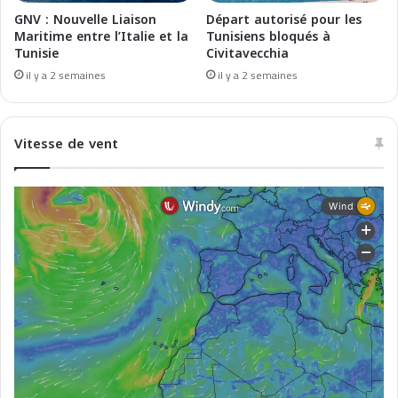
t
GNV : Nouvelle Liaison
Départ autorisé pour les
f
Maritime entre l’Italie et la
Tunisiens bloqués à
Tunisie
Civitavecchia
o
r
il y a 2 semaines
il y a 2 semaines
S
a
t
Vitesse de vent
u
r
d
a
y
(
M
M
C
)