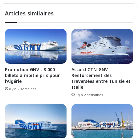
r
a
t
n
Articles similaires
M
t
é
e
t
-
é
O
o
r
a
a
u
n
S
:
a
W
Promotion GNV : 8 000
Accord CTN-GNV :
m
e
billets à moitié prix pour
Renforcement des
e
a
l’Algérie
traversées entre Tunisie et
d
t
Italie
il y a 2 semaines
i
h
il y a 2 semaines
(
e
M
r
M
R
C
e
)
p
o
r