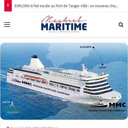
EXPLORA III fait escale au Port de Tanger Ville : un nouveau chapitre pour la croisière en Méditerranée
Menu
Re