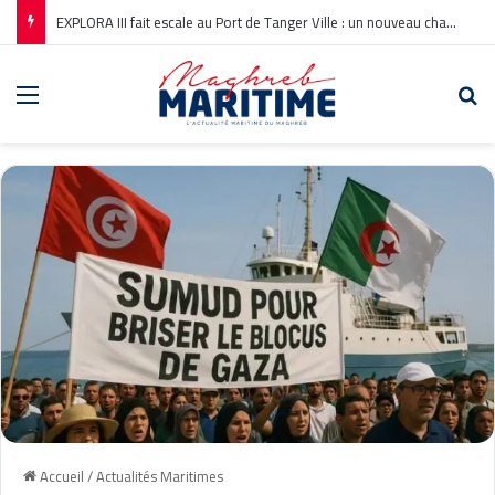
EXPLORA III fait escale au Port de Tanger Ville : un nouveau chapitre pour la croisière en Méditerranée
Menu
Re
Accueil
/
Actualités Maritimes