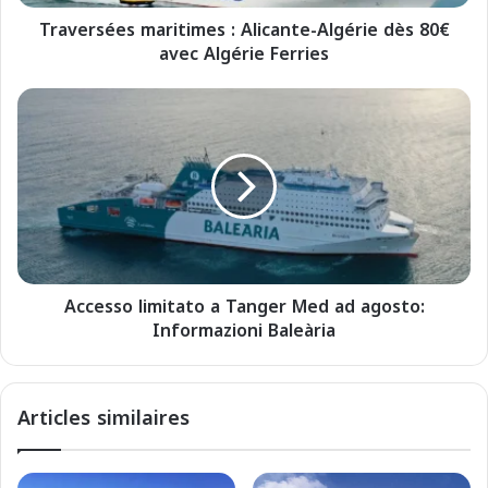
e
Traversées maritimes : Alicante-Algérie dès 80€
s
avec Algérie Ferries
m
a
r
A
i
c
t
c
i
e
m
s
e
s
s
o
:
l
A
i
l
Accesso limitato a Tanger Med ad agosto:
m
i
Informazioni Baleària
i
c
t
a
a
n
t
Articles similaires
t
o
e
a
-
T
A
a