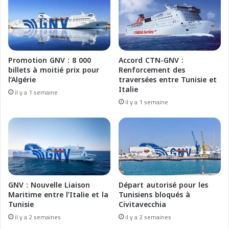
l
n
g
g
é
e
r
r
i
M
Promotion GNV : 8 000
Accord CTN-GNV :
e
e
billets à moitié prix pour
Renforcement des
d
d
l’Algérie
traversées entre Tunisie et
è
a
Italie
il y a 1 semaine
s
d
il y a 1 semaine
8
a
0
g
€
o
a
s
v
t
e
o
c
:
A
I
GNV : Nouvelle Liaison
Départ autorisé pour les
l
n
Maritime entre l’Italie et la
Tunisiens bloqués à
g
Tunisie
Civitavecchia
f
é
o
il y a 2 semaines
il y a 2 semaines
r
r