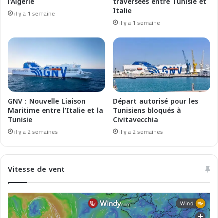
l’Algérie
traversées entre Tunisie et
-
d
Italie
il y a 1 semaine
A
o
il y a 1 semaine
l
f
g
h
e
a
r
v
i
i
a
n
s
g
o
i
GNV : Nouvelle Liaison
Départ autorisé pour les
t
m
Maritime entre l’Italie et la
Tunisiens bloqués à
t
Tunisie
Civitavecchia
p
o
l
il y a 2 semaines
il y a 2 semaines
p
a
r
n
e
t
Vitesse de vent
s
e
s
d
i
m
o
a
n
l