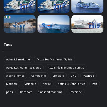
Tags
Actualité maritime
Actualités Maritimes Algérie
Actualités Maritimes Maroc
Actualités Maritimes Tunisie
Algérie Ferries
Compagnie
Croisière
GNV
Maghreb
Maritime
Marseille
Navire
Nouris El Bahr Ferries
Port
ports
Transport
transport maritime
Traversée