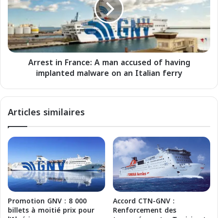
e
o
s
:
t
c
i
o
n
l
F
l
Arrest in France: A man accused of having
r
e
implanted malware on an Italian ferry
a
g
n
a
c
m
e
Articles similaires
e
:
n
A
t
m
i
a
F
n
r
a
a
c
n
c
c
u
Promotion GNV : 8 000
Accord CTN-GNV :
i
s
billets à moitié prix pour
Renforcement des
a
e