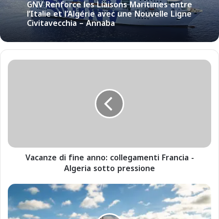
GNV Renforce les Liaisons Maritimes entre
l’Italie et l’Algérie avec une Nouvelle Ligne
Civitavecchia – Annaba
V
a
c
a
n
z
e
d
i
Vacanze di fine anno: collegamenti Francia -
f
Algeria sotto pressione
i
n
e
A
a
r
n
r
n