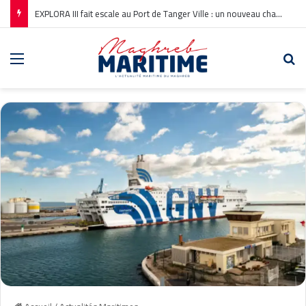
EXPLORA III fait escale au Port de Tanger Ville : un nouveau chapitre pour la croisière en Méditerranée
Menu
Re