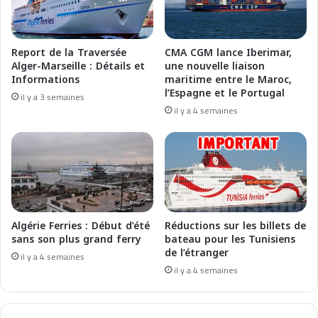
e
r
s
i
u
t
Report de la Traversée
CMA CGM lance Iberimar,
r
i
Alger-Marseille : Détails et
une nouvelle liaison
s
m
Informations
maritime entre le Maroc,
e
e
l’Espagne et le Portugal
il y a 3 semaines
s
S
il y a 4 semaines
r
e
o
c
u
u
t
r
e
i
s
t
a
y
t
o
Algérie Ferries : Début d’été
Réductions sur les billets de
l
n
sans son plus grand ferry
bateau pour les Tunisiens
a
de l’étranger
I
il y a 4 semaines
n
t
il y a 4 semaines
t
s
i
A
q
t