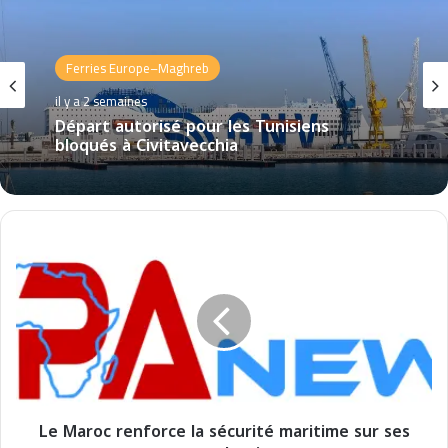
Ferries Europe–Maghreb
il y a 2 semaines
Départ autorisé pour les Tunisiens
bloqués à Civitavecchia
L
e
M
a
r
o
c
r
e
Le Maroc renforce la sécurité maritime sur ses
n