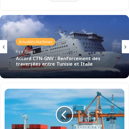
Actualités Maritimes
il y a 7 jours
Accord CTN-GNV : Renforcement des
traversées entre Tunisie et Italie
P
o
r
t
s
m
a