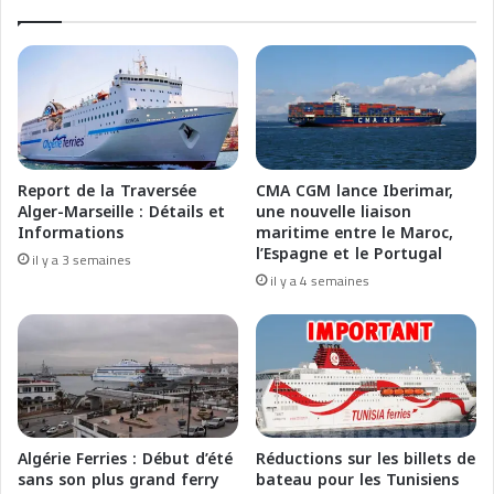
e
e
d
l
u
l
t
e
r
p
a
e
f
r
i
t
Report de la Traversée
CMA CGM lance Iberimar,
c
u
Alger-Marseille : Détails et
une nouvelle liaison
c
r
Informations
maritime entre le Maroc,
o
b
l’Espagne et le Portugal
il y a 3 semaines
m
a
il y a 4 semaines
m
z
e
i
r
o
c
n
i
i
a
s
l
e
d
n
Algérie Ferries : Début d’été
Réductions sur les billets de
e
z
sans son plus grand ferry
bateau pour les Tunisiens