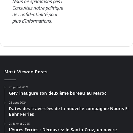
Nous ne spammons pas !
n
Consultez notre
politique
o
de confidentialité
pour
i
plus d’informations.
l
c
o
m
m
e
r
c
Most Viewed Posts
i
o
g
23 juillet 2024
l
GNV inaugure son deuxième bureau au Maroc
o
23 août 2024
b
Dates des traversées de la nouvelle compagnie Nouris El
a
Bahr Ferries
l
e
24 janvier 2025
L’Aurès Ferries : Découvrez le Santa Cruz, un navire