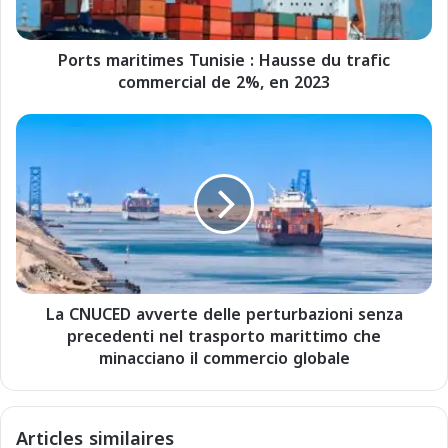
r
i
Ports maritimes Tunisie : Hausse du trafic
t
commercial de 2%, en 2023
i
m
e
L
s
a
T
C
u
N
n
U
i
C
s
E
i
D
e
a
La CNUCED avverte delle perturbazioni senza
v
:
precedenti nel trasporto marittimo che
v
H
e
minacciano il commercio globale
a
r
u
t
s
e
Articles similaires
s
d