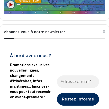
o
m
a
r
i
t
Abonnez-vous à notre newsletter
t
i
m
o
À bord avec nous ?
c
h
Promotions exclusives,
e
nouvelles lignes,
m
changements
i
d’itinéraires, infos
n
maritimes... Inscrivez-
a
vous pour tout recevoir
c
en avant-première !
c
i
a