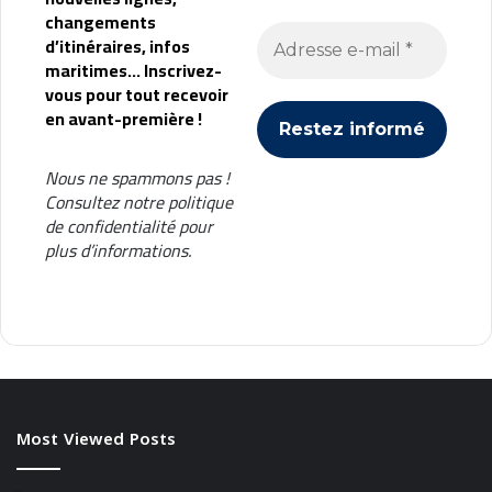
à
changements
s
d’itinéraires, infos
o
maritimes... Inscrivez-
s
vous pour tout recevoir
t
en avant-première !
e
n
i
Nous ne spammons pas !
b
Consultez notre
politique
i
de confidentialité
pour
l
plus d’informations.
e
Most Viewed Posts