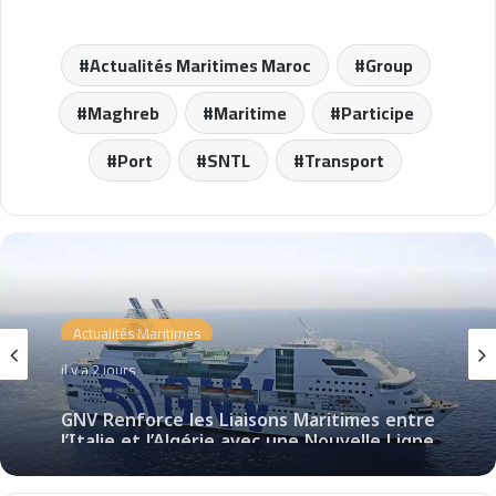
Actualités Maritimes Maroc
Group
Maghreb
Maritime
Participe
Port
SNTL
Transport
Actualités Maritimes
il y a 2 jours
GNV Renforce les Liaisons Maritimes entre
l’Italie et l’Algérie avec une Nouvelle Ligne
Civitavecchia – Annaba