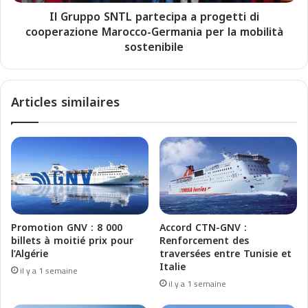
S
r
Il Gruppo SNTL partecipa a progetti di
N
i
cooperazione Marocco-Germania per la mobilità
T
e
L
sostenibile
s
p
:
a
L
r
Articles similaires
e
t
s
e
p
c
r
i
o
p
m
a
e
a
s
p
s
r
Promotion GNV : 8 000
Accord CTN-GNV :
e
o
billets à moitié prix pour
Renforcement des
s
g
l’Algérie
traversées entre Tunisie et
d
e
Italie
il y a 1 semaine
u
t
il y a 1 semaine
m
t
i
i