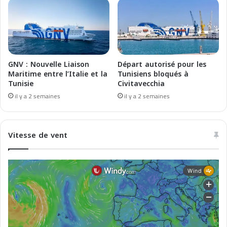
n
d
i
i
s
c
t
o
r
o
e
p
GNV : Nouvelle Liaison
Départ autorisé pour les
d
e
Maritime entre l’Italie et la
Tunisiens bloqués à
e
r
Tunisie
Civitavecchia
s
a
il y a 2 semaines
il y a 2 semaines
T
z
r
i
a
o
Vitesse de vent
n
n
s
e
p
M
o
a
r
r
t
o
s
c
c
o