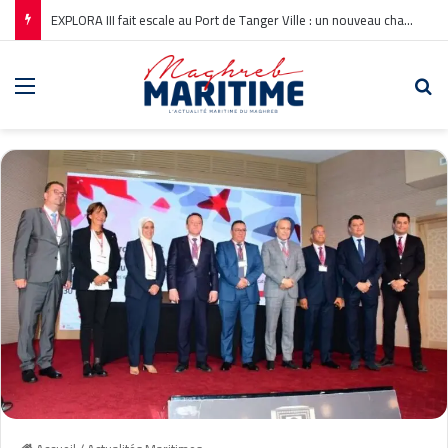
EXPLORA III fait escale au Port de Tanger Ville : un nouveau chapitre pour la croisière en Méditerranée
Menu
Re