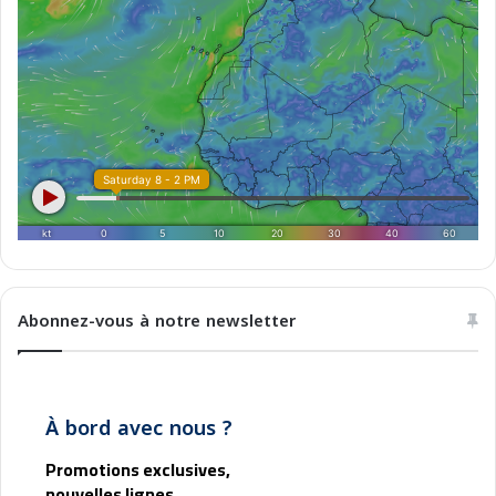
-
G
e
r
m
a
n
i
a
p
e
r
l
a
Abonnez-vous à notre newsletter
m
o
b
i
À bord avec nous ?
l
i
Promotions exclusives,
t
nouvelles lignes,