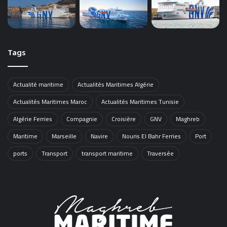
Tags
Actualité maritime
Actualités Maritimes Algérie
Actualités Maritimes Maroc
Actualités Maritimes Tunisie
Algérie Ferries
Compagnie
Croisière
GNV
Maghreb
Maritime
Marseille
Navire
Nouris El Bahr Ferries
Port
ports
Transport
transport maritime
Traversée