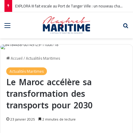
EXPLORA III fait escale au Port de Tanger Ville : un nouveau chapitre pour la croisière en Méditerranée
Menu
Re
Accueil
/
Actualités Maritimes
Actualités Maritimes
Le Maroc accélère sa
transformation des
transports pour 2030
23 janvier 2025
2 minutes de lecture