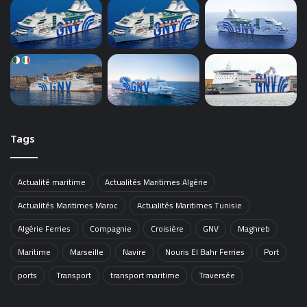
Tags
Actualité maritime
Actualités Maritimes Algérie
Actualités Maritimes Maroc
Actualités Maritimes Tunisie
Algérie Ferries
Compagnie
Croisière
GNV
Maghreb
Maritime
Marseille
Navire
Nouris El Bahr Ferries
Port
ports
Transport
transport maritime
Traversée