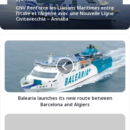
GNV Renforce les Liaisons Maritimes entre
l’Italie et l’Algérie avec une Nouvelle Ligne
Civitavecchia – Annaba
B
a
l
e
a
r
i
a
l
Balearia launches its new route between
a
Barcelona and Algiers
u
n
c
I
h
l
e
M