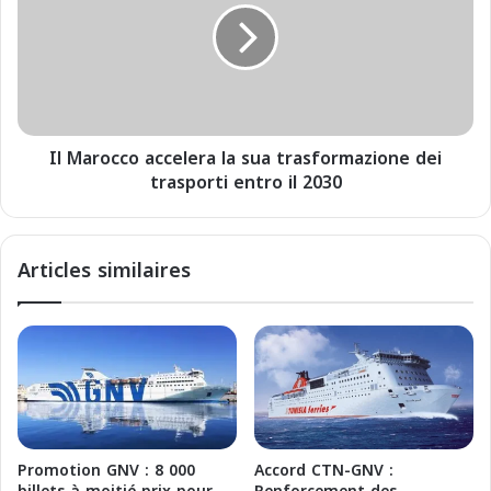
s
a
i
r
t
o
s
c
n
c
e
o
w
Il Marocco accelera la sua trasformazione dei
a
r
trasporti entro il 2030
c
o
c
u
e
t
l
Articles similaires
e
e
b
r
e
a
t
l
w
a
e
s
e
u
n
a
B
t
Promotion GNV : 8 000
Accord CTN-GNV :
a
r