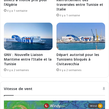
billets à moitié prix pour
Renforcement des
r
a
l’Algérie
traversées entre Tunisie et
c
s
Italie
il y a 1 semaine
e
f
il y a 1 semaine
l
o
o
r
n
m
a
a
a
z
n
i
d
o
A
n
GNV : Nouvelle Liaison
Départ autorisé pour les
l
e
Maritime entre l’Italie et la
Tunisiens bloqués à
g
Tunisie
Civitavecchia
d
i
e
il y a 2 semaines
il y a 2 semaines
e
i
r
t
s
r
Vitesse de vent
a
s
p
o