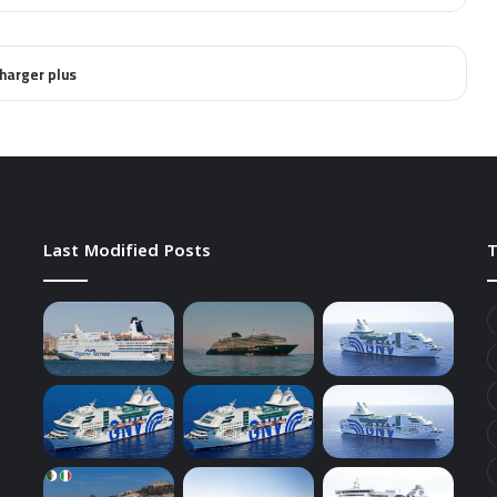
harger plus
Last Modified Posts
T