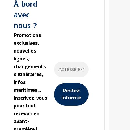
À bord
avec
nous ?
Promotions
exclusives,
nouvelles
lignes,
changements
d’itinéraires,
infos
maritimes...
Inscrivez-vous
pour tout
recevoir en
avant-
première !