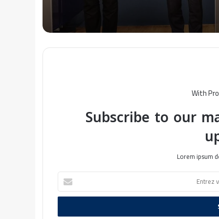
With Pro
Subscribe to our ma
u
Lorem ipsum do
E
n
t
r
e