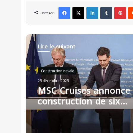
Facebook
X
Linkedin
Tumblr
Pinterest
Partager
Lire le suivant
Construction navale
25 décembre 2025
MSC Cruises annonce 
construction de six
nouveaux paquebots 
Allemagne