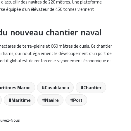
 d’accueillir des navires de 220 mètres. Une plateforme
arse équipée d’un élévateur de 450 tonnes viennent
Inaugurazione del cantiere navale a
Casablanca: una svolta marittima
 du nouveau chantier naval
ectares de terre-pleins et 660 mètres de quais. Ce chantier
GNV Orion : Nouveau ferry éco-
responsable pour la Méditerranée
 dirhams, qui inclut également le développement d’un port de
objectif global est de renforcer le rayonnement économique et
GNV Orion: New Eco-Friendly Ferry
for the Mediterranean
aritimes Maroc
Casablanca
Chantier
Maroc : lancement du plus grand
Maritime
Navire
Port
chantier naval d’Afrique à Casablanca
uivez-Nous
Marocco: avvio del più grande
cantiere navale d’Africa a Casablanca