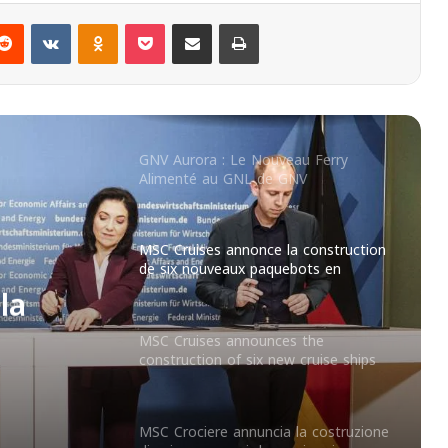
Reddit
VKontakte
Odnoklassniki
Pocket
Partager par email
Imprimer
Corsica Linea : Réception de son
Nouveau Navire Écologique
GNV Aurora : Le Nouveau Ferry
Alimenté au GNL de GNV
MSC Cruises annonce la construction
de six nouveaux paquebots en
Allemagne
la
MSC Cruises announces the
construction of six new cruise ships
en
in Germany
MSC Crociere annuncia la costruzione