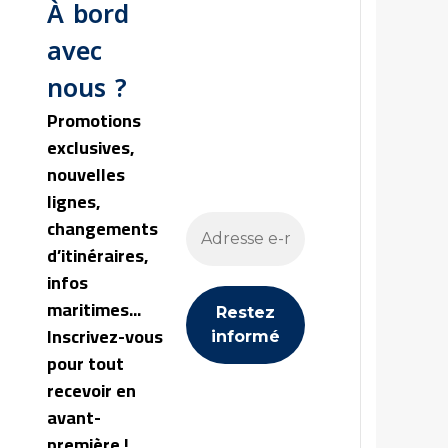
À bord
avec
nous ?
Promotions
exclusives,
nouvelles
lignes,
changements
d’itinéraires,
infos
maritimes...
Inscrivez-vous
pour tout
recevoir en
avant-
première !