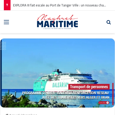
EXPLORA III fait escale au Port de Tanger Ville : un nouveau chapitre pour la croisière en Méditerranée
Menu
Re