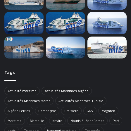
Tags
Actualité maritime
Actualités Maritimes Algérie
Actualités Maritimes Maroc
Actualités Maritimes Tunisie
Algérie Ferries
Compagnie
Croisière
GNV
Maghreb
Maritime
Marseille
Navire
Nouris El Bahr Ferries
Port
ports
Transport
transport maritime
Traversée