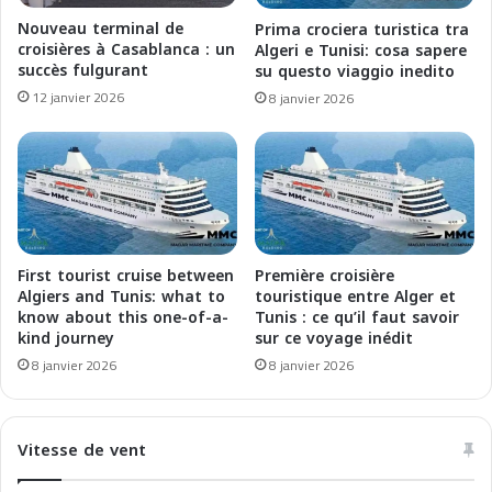
a
a
Nouveau terminal de
Prima crociera turistica tra
n
u
croisières à Casablanca : un
Algeri e Tunisi: cosa sapere
e
M
succès fulgurant
su questo viaggio inedito
a
a
12 janvier 2026
8 janvier 2026
n
r
C
o
r
c
u
:
i
u
s
n
e
e
r
e
First tourist cruise between
Première croisière
s
x
Algiers and Tunis: what to
touristique entre Alger et
p
know about this one-of-a-
Tunis : ce qu’il faut savoir
kind journey
sur ce voyage inédit
é
r
8 janvier 2026
8 janvier 2026
i
e
n
Vitesse de vent
c
e