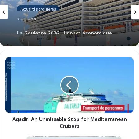
Actualités croisières
2 avril 2026
La Goulette 2026 : Impact économique
des croisières révélées
A
g
a
d
i
r
:
A
n
Agadir: An Unmissable Stop for Mediterranean
U
Cruisers
n
m
i
U