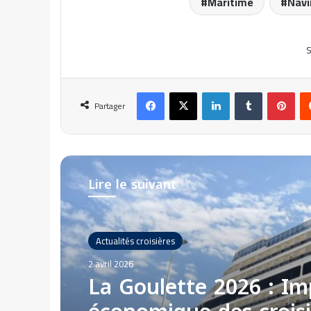
Maritime
Navi
S
Facebook
X
Linkedin
Tumblr
Pinterest
Partager
Lire le suivant
Croisières
26 mars 2026
Costa Croisières : Ver