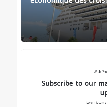
augmentation des esc
en Tunisie
With Pro
Subscribe to our ma
u
Lorem ipsum do