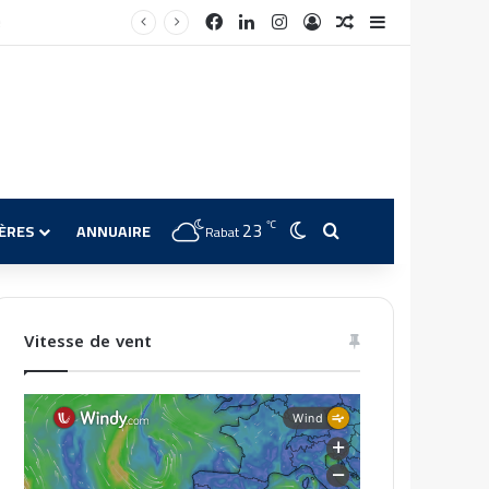
Facebook
Linkedin
Instagram
Connexion
Article Aléatoire
Sidebar (barre 
23
℃
Switch skin
Rechercher
IÈRES
ANNUAIRE
Rabat
Vitesse de vent