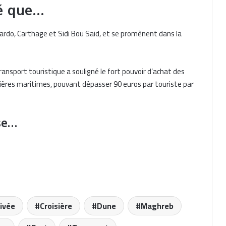
cé que…
Bardo, Carthage et Sidi Bou Said, et se promènent dans la
Croisières Rivages du Monde :
Escales en Algérie et Tunisie
ansport touristique a souligné le fort pouvoir d’achat des
isières maritimes, pouvant dépasser 90 euros par touriste par
Casablanca: Launch of the 2026
Cruise Season
se…
Casablanca: Inaugurazione della
stagione crocieristica 2026
Casablanca : Inauguration de la
saison de croisière 2026
rivée
Croisière
Dune
Maghreb
Nuovo terminal crociere a