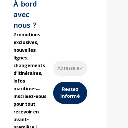
À bord
avec
nous ?
Promotions
exclusives,
nouvelles
lignes,
changements
d’itinéraires,
infos
maritimes...
Inscrivez-vous
pour tout
recevoir en
avant-
première !