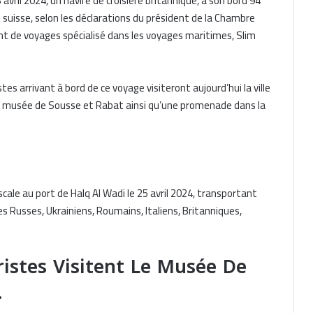
 avril 2024, un navire de croisière britannique, à son bord 94
 suisse, selon les déclarations du président de la Chambre
nt de voyages spécialisé dans les voyages maritimes, Slim
es arrivant à bord de ce voyage visiteront aujourd’hui la ville
 du musée de Sousse et Rabat ainsi qu’une promenade dans la
ale au port de Halq Al Wadi le 25 avril 2024, transportant
s Russes, Ukrainiens, Roumains, Italiens, Britanniques,
ristes Visitent Le Musée De
…