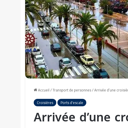
Accueil
/
Transport de personnes
/
Arrivée d’une croisi
Croisières
Ports d'escale
Arrivée d’une cr