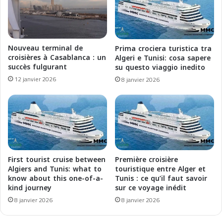
s
f
i
M
e
e
:
d
L
Nouveau terminal de
Prima crociera turistica tra
i
e
croisières à Casablanca : un
Algeri e Tunisi: cosa sapere
t
s
succès fulgurant
su questo viaggio inedito
e
C
12 janvier 2026
8 janvier 2026
r
r
r
o
a
i
n
s
e
i
a
è
n
r
E
e
First tourist cruise between
Première croisière
s
s
Algiers and Tunis: what to
touristique entre Alger et
c
I
know about this one-of-a-
Tunis : ce qu’il faut savoir
a
kind journey
sur ce voyage inédit
m
p
m
8 janvier 2026
8 janvier 2026
a
a
d
n