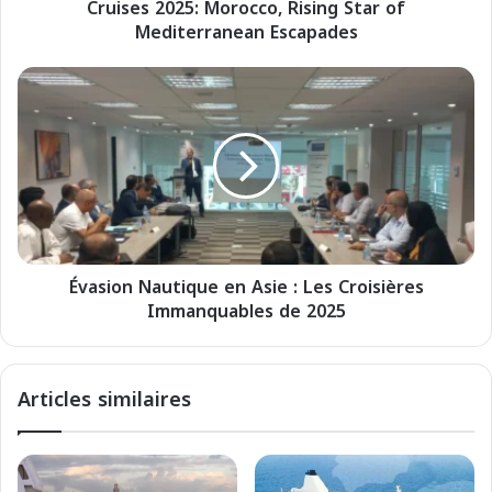
Cruises 2025: Morocco, Rising Star of
2
Mediterranean Escapades
5
:
M
É
o
v
r
a
o
s
c
i
c
o
o
n
,
N
R
a
i
Évasion Nautique en Asie : Les Croisières
u
s
Immanquables de 2025
t
i
i
n
q
g
u
Articles similaires
S
e
t
e
a
n
r
A
o