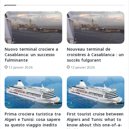
P
e
e
s
r
a
s
u
p
M
e
a
c
r
t
o
Nuovo terminal crociere a
Nouveau terminal de
i
c
Casablanca: un successo
croisières à Casablanca : un
v
:
fulminante
succès fulgurant
e
v
12 janvier 2026
12 janvier 2026
s
e
a
r
n
s
d
u
A
n
d
e
v
p
a
r
Prima crociera turistica tra
First tourist cruise between
n
o
Algeri e Tunisi: cosa sapere
Algiers and Tunis: what to
t
s
su questo viaggio inedito
know about this one-of-a-