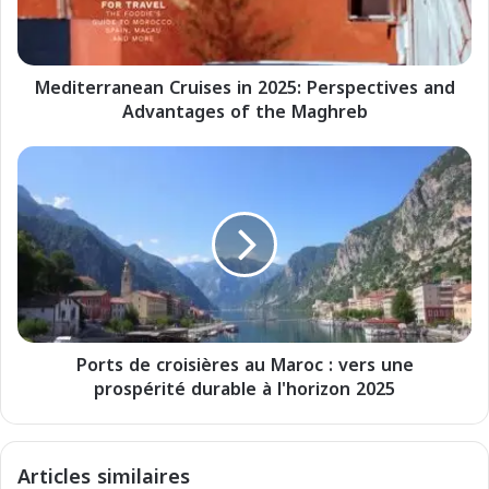
r
r
a
Mediterranean Cruises in 2025: Perspectives and
n
Advantages of the Maghreb
e
a
n
P
C
o
r
r
u
t
i
s
s
d
e
e
s
c
i
r
n
Ports de croisières au Maroc : vers une
o
2
prospérité durable à l'horizon 2025
i
0
s
2
i
5
è
Articles similaires
:
r