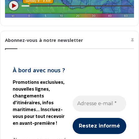
n
2
0
2
5
Abonnez-vous à notre newsletter
À bord avec nous ?
Promotions exclusives,
nouvelles lignes,
changements
d’itinéraires, infos
maritimes... Inscrivez-
vous pour tout recevoir
en avant-première !