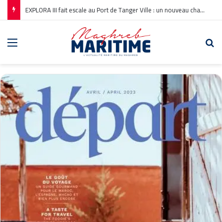
EXPLORA III fait escale au Port de Tanger Ville : un nouveau chapitre pour la croisière en Méditerranée
Menu
Re