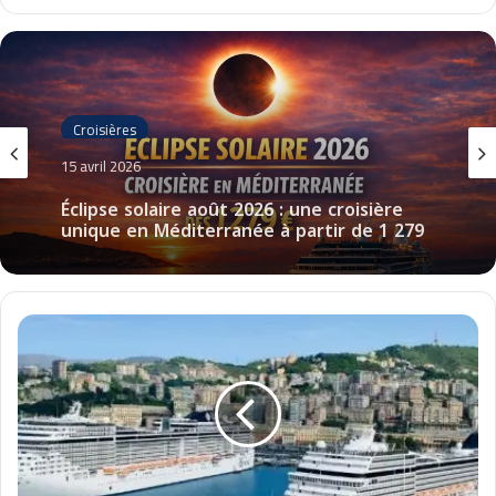
Croisières
15 avril 2026
Éclipse solaire août 2026 : une croisière
unique en Méditerranée à partir de 1 279
€
C
r
u
i
s
e
s
i