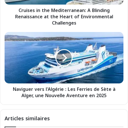
n
Cruises in the Mediterranean: A Blinding
t
Renaissance at the Heart of Environmental
h
e
Challenges
M
e
N
d
a
i
v
t
i
e
g
r
u
r
e
a
r
n
v
e
Naviguer vers l'Algérie : Les Ferries de Sète à
e
a
Alger, une Nouvelle Aventure en 2025
r
n
s
:
l
A
'
Articles similaires
B
A
l
l