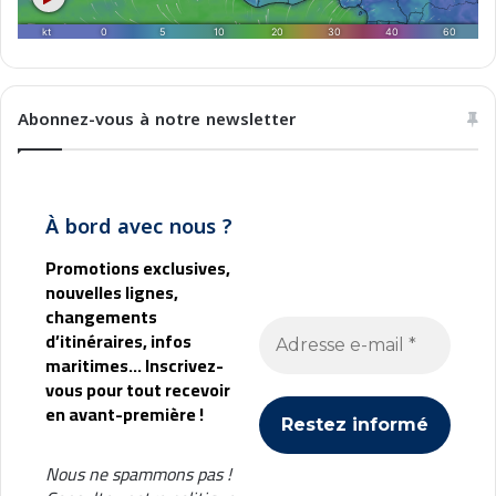
h
n
a
t
l
u
l
r
e
e
Abonnez-vous à notre newsletter
n
e
g
n
e
2
s
0
À bord avec nous ?
2
5
Promotions exclusives,
nouvelles lignes,
changements
d’itinéraires, infos
maritimes... Inscrivez-
vous pour tout recevoir
en avant-première !
Nous ne spammons pas !