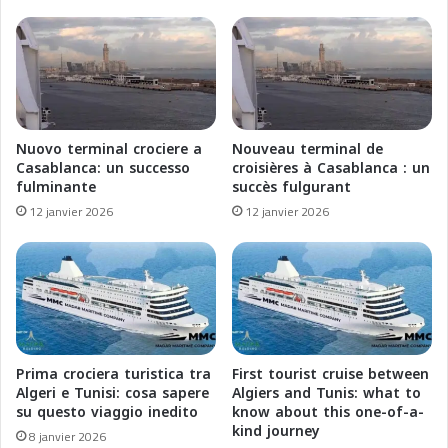
i
g
n
é
d
r
i
i
n
e
g
:
R
L
Nuovo terminal crociere a
Nouveau terminal de
e
e
Casablanca: un successo
croisières à Casablanca : un
n
s
fulminante
succès fulgurant
a
F
12 janvier 2026
12 janvier 2026
i
e
s
r
s
r
a
i
n
e
c
s
e
d
a
e
Prima crociera turistica tra
First tourist cruise between
t
S
Algeri e Tunisi: cosa sapere
Algiers and Tunis: what to
t
è
su questo viaggio inedito
know about this one-of-a-
h
kind journey
t
8 janvier 2026