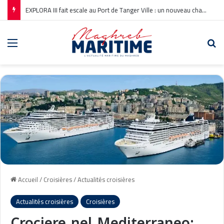
EXPLORA III fait escale au Port de Tanger Ville : un nouveau chapitre pour la croisière en Méditerranée
Menu
Re
Accueil
/
Croisières
/
Actualités croisières
Actualités croisières
Croisières
Crociere nel Mediterraneo: