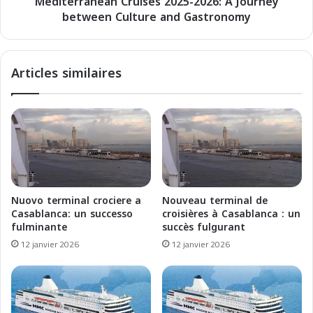
Mediterranean Cruises 2025-2026: A Journey
n
e
between Culture and Gastronomy
e
n
a
e
n
l
C
Articles similaires
M
r
e
u
d
i
i
s
t
e
e
s
r
2
r
0
a
2
Nuovo terminal crociere a
Nouveau terminal de
n
5
Casablanca: un successo
croisières à Casablanca : un
e
-
fulminante
succès fulgurant
o
2
12 janvier 2026
12 janvier 2026
e
0
i
2
n
6
M
:
a
A