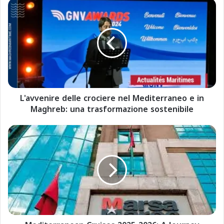
L
'
a
v
v
e
n
i
r
L'avvenire delle crociere nel Mediterraneo e in
e
Maghreb: una trasformazione sostenibile
d
e
l
M
l
e
e
d
c
i
r
t
o
e
c
r
i
r
e
a
r