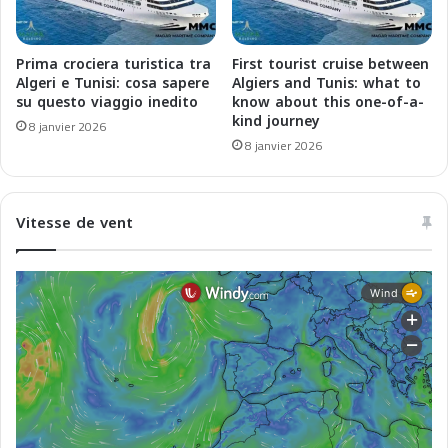
g
J
h
o
r
u
Prima crociera turistica tra
First tourist cruise between
e
r
Algeri e Tunisi: cosa sapere
Algiers and Tunis: what to
b
n
su questo viaggio inedito
know about this one-of-a-
:
kind journey
e
8 janvier 2026
u
y
8 janvier 2026
n
b
a
e
t
t
Vitesse de vent
r
w
a
e
s
e
f
n
o
C
r
u
m
l
a
t
z
u
i
r
o
e