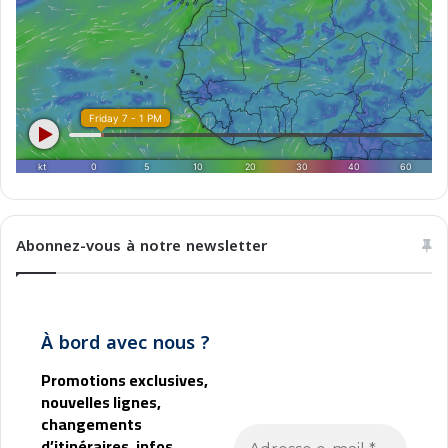
n
a
e
n
s
d
o
G
s
a
t
s
e
t
n
r
i
o
b
n
i
o
l
m
Abonnez-vous à notre newsletter
e
y
À bord avec nous ?
Promotions exclusives,
nouvelles lignes,
changements
d’itinéraires, infos