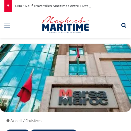
GNV : Neuf Traversées Maritimes entre Civitavecchia et Annaba pour l’Été 2026
Menu
Re
Accueil
/
Croisières