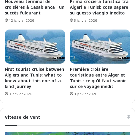
Nouveau terminal de
Prima crociera turistica tra
a
e
croisières à Casablanca : un
Algeri e Tunisi: cosa sapere
l
a
succès fulgurant
su questo viaggio inedito
a
2
12 janvier 2026
8 janvier 2026
n
0
d
2
E
6
c
:
o
E
n
s
o
p
m
l
First tourist cruise between
Première croisière
i
o
Algiers and Tunis: what to
touristique entre Alger et
c
r
know about this one-of-a-
Tunis : ce qu’il faut savoir
R
kind journey
sur ce voyage inédit
a
e
t
8 janvier 2026
8 janvier 2026
v
e
o
i
l
T
Vitesse de vent
u
e
t
s
i
o