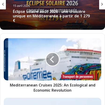
Actualités croisières
Croisières
2 avril 2026
15 avril 2026
La Goulette 2026 : Impact économique
des croisières révélées
M
Éclipse solaire août 2026 : une croisière
e
unique en Méditerranée à partir de 1 279
€
d
i
t
e
r
r
a
Mediterranean Cruises 2025: An Ecological and
n
Economic Revolution
e
a
n
C
C
r