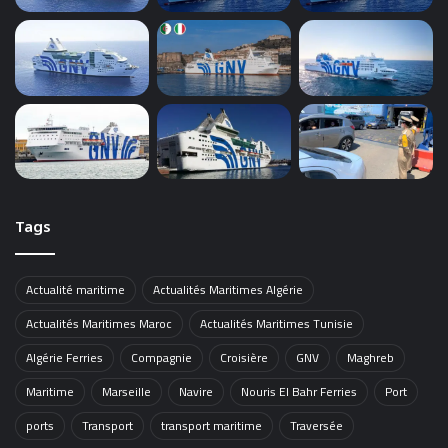
Tags
Actualité maritime
Actualités Maritimes Algérie
Actualités Maritimes Maroc
Actualités Maritimes Tunisie
Algérie Ferries
Compagnie
Croisière
GNV
Maghreb
Maritime
Marseille
Navire
Nouris El Bahr Ferries
Port
ports
Transport
transport maritime
Traversée