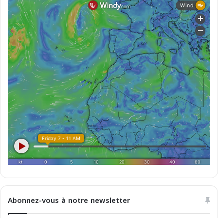
o
r
n
i
d
e
l
M
a
g
h
r
e
b
Abonnez-vous à notre newsletter