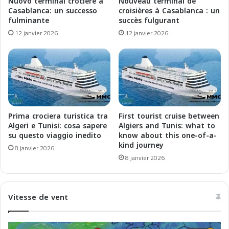
Nuovo terminal crociere a
Nouveau terminal de
:
s
Casablanca: un successo
croisières à Casablanca : un
i
:
fulminante
succès fulgurant
l
M
12 janvier 2026
12 janvier 2026
M
e
a
d
g
i
h
t
r
e
e
r
b
r
i
a
Prima crociera turistica tra
First tourist cruise between
n
n
Algeri e Tunisi: cosa sapere
Algiers and Tunis: what to
r
e
su questo viaggio inedito
know about this one-of-a-
o
kind journey
a
8 janvier 2026
t
n
8 janvier 2026
t
a
a
n
v
d
Vitesse de vent
e
M
r
a
s
g