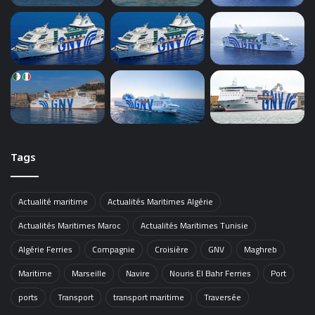
Tags
Actualité maritime
Actualités Maritimes Algérie
Actualités Maritimes Maroc
Actualités Maritimes Tunisie
Algérie Ferries
Compagnie
Croisière
GNV
Maghreb
Maritime
Marseille
Navire
Nouris El Bahr Ferries
Port
ports
Transport
transport maritime
Traversée