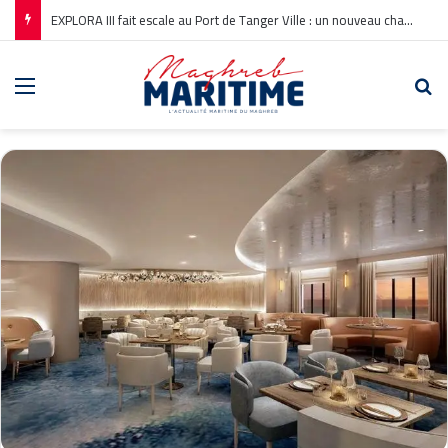
EXPLORA III fait escale au Port de Tanger Ville : un nouveau chapitre pour la croisière en Méditerranée
Menu
Re