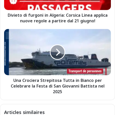
d
i
Divieto di furgoni in Algeria: Corsica Linea applica
f
nuove regole a partire dal 21 giugno!
u
r
g
U
o
n
n
a
i
C
i
r
n
o
A
c
l
i
g
e
e
Una Crociera Strepitosa Tutta in Bianco per
r
r
Celebrare la Festa di San Giovanni Battista nel
a
i
S
2025
a
t
:
r
C
e
Articles similaires
o
p