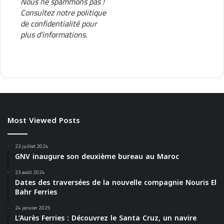
Nous ne spammons pas !
5
Consultez notre
politique
de confidentialité
pour
plus d’informations.
Most Viewed Posts
23 juillet 2024
GNV inaugure son deuxième bureau au Maroc
23 août 2024
Dates des traversées de la nouvelle compagnie Nouris El
Bahr Ferries
24 janvier 2025
L’Aurès Ferries : Découvrez le Santa Cruz, un navire