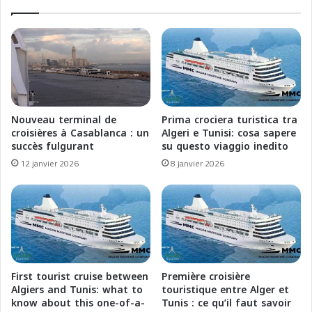
r
i
s
t
i
o
c
s
a
a
L
T
i
u
n
t
Nouveau terminal de
Prima crociera turistica tra
e
t
croisières à Casablanca : un
Algeri e Tunisi: cosa sapere
a
a
succès fulgurant
su questo viaggio inedito
a
i
12 janvier 2026
8 janvier 2026
p
n
p
B
l
i
i
a
c
n
a
c
n
o
u
p
First tourist cruise between
Première croisière
o
e
Algiers and Tunis: what to
touristique entre Alger et
v
r
know about this one-of-a-
Tunis : ce qu’il faut savoir