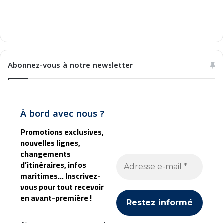
u
i
g
o
n
v
o
a
!
n
n
Abonnez-vous à notre newsletter
i
B
a
t
À bord avec nous ?
t
i
Promotions exclusives,
s
nouvelles lignes,
t
changements
a
d’itinéraires, infos
n
maritimes... Inscrivez-
e
vous pour tout recevoir
l
en avant-première !
2
0
2