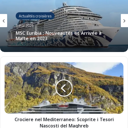
Croisières
15 avril 2026
Actualités croisières
Éclipse solaire août 2026 : une croisière
unique en Méditerranée à partir de 1 279
3 mai 2026
€
C
r
MSC Euribia : Nouveautés et Arrivée à
Malte en 2023
o
c
i
e
r
e
n
Crociere nel Mediterraneo: Scoprite i Tesori
e
Nascosti del Maghreb
l