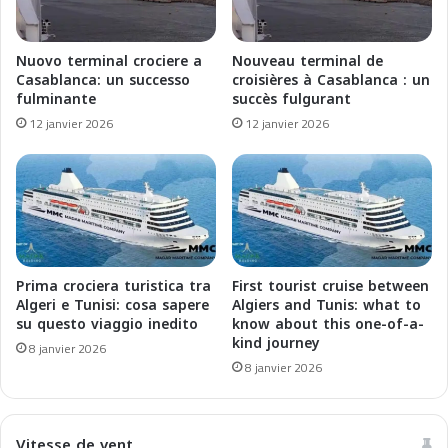
i
e
T
C
e
r
Nuovo terminal crociere a
Nouveau terminal de
s
u
Casablanca: un successo
croisières à Casablanca : un
o
i
fulminante
succès fulgurant
r
s
12 janvier 2026
12 janvier 2026
i
e
N
s
a
:
s
C
c
h
o
r
s
i
t
s
Prima crociera turistica tra
First tourist cruise between
i
t
Algeri e Tunisi: cosa sapere
Algiers and Tunis: what to
d
m
su questo viaggio inedito
know about this one-of-a-
e
kind journey
a
8 janvier 2026
l
s
8 janvier 2026
M
a
a
n
g
d
Vitesse de vent
h
N