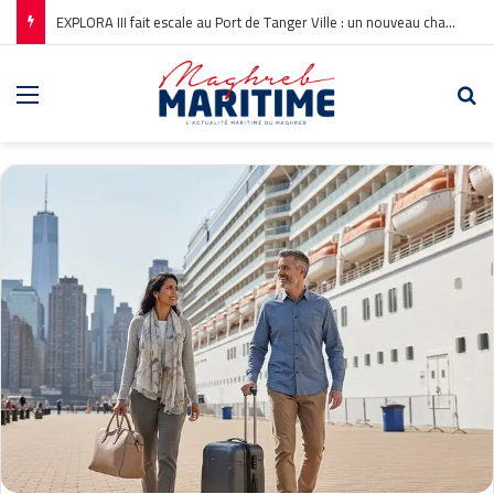
EXPLORA III fait escale au Port de Tanger Ville : un nouveau chapitre pour la croisière en Méditerranée
Menu
Re