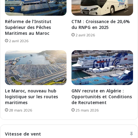
e
:
s
L
G
e
Réforme de l’Institut
CTM : Croissance de 20,6%
N
M
Supérieur des Pêches
du RNPG en 2025
V
a
Maritimes au Maroc
2 avril 2026
v
r
2 avril 2026
e
o
r
c
s
2
l
0
'
ᵉ
A
m
l
o
g
n
Le Maroc, nouveau hub
GNV recrute en Algérie :
é
d
logistique sur les routes
Opportunités et Conditions
r
i
maritimes
de Recrutement
i
a
28 mars 2026
25 mars 2026
e
l
e
t
Vitesse de vent
2