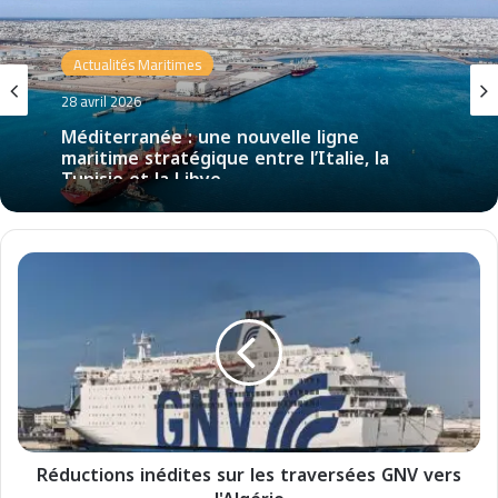
Actualités Maritimes
28 avril 2026
Méditerranée : une nouvelle ligne
maritime stratégique entre l’Italie, la
Tunisie et la Libye
R
é
d
u
c
t
i
o
n
Réductions inédites sur les traversées GNV vers
s
i