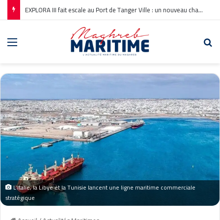
EXPLORA III fait escale au Port de Tanger Ville : un nouveau chapitre pour la croisière en Méditerranée
Menu
Re
L’Italie, la Libye et la Tunisie lancent une ligne maritime commerciale
stratégique