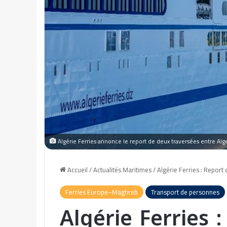
Algérie Ferries annonce le report de deux traversées entre Alge
Accueil
/
Actualités Maritimes
/
Algérie Ferries : Report
Ferries Europe–Maghreb
Transport de personnes
Algérie Ferries 