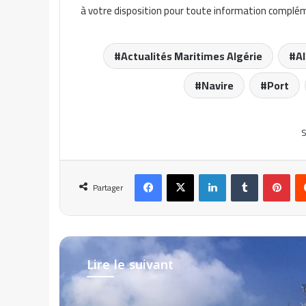
à votre disposition pour toute information complé
Actualités Maritimes Algérie
Al
Navire
Port
S
Facebook
X
Linkedin
Tumblr
Pinterest
Partager
Lire le suivant