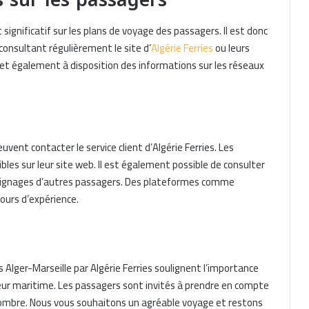
ignificatif sur les plans de voyage des passagers. Il est donc
onsultant régulièrement le site d’
Algérie Ferries
ou leurs
et également à disposition des informations sur les réseaux
vent contacter le service client d’Algérie Ferries. Les
es sur leur site web. Il est également possible de consulter
oignages d’autres passagers. Des plateformes comme
ours d’expérience.
La Méridionale : jusqu’à 40 % de
réduction pour rejoindre le Maroc cet
été
lger-Marseille par Algérie Ferries soulignent l’importance
Offre Baleària : des traversées vers
cteur maritime. Les passagers sont invités à prendre en compte
l’Algérie avec voiture incluse à partir
de 173 euros
combre. Nous vous souhaitons un agréable voyage et restons