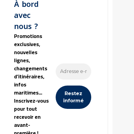
À bord
avec
nous ?
Promotions
exclusives,
nouvelles
lignes,
changements
d’itinéraires,
infos
maritimes...
Inscrivez-vous
pour tout
recevoir en
avant-
première !