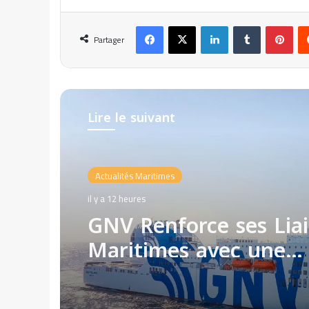
Facebook
X
Linkedin
Tumblr
Pinterest
Partager
Lire le suivant
Actualités Maritimes
il y a 12 heures
GNV Renforce ses Lia
Maritimes avec une
Nouvelle Route entre l
et Annaba