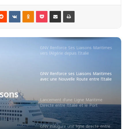
entre l’Italie et la Tunisie
Reddit
VKontakte
Odnoklassniki
Pocket
Partager par email
Imprimer
GNV Renforce les Liaisons Maritimes
entre l’Italie et l’Algérie avec une
Nouvelle Ligne Civitavecchia –
Annaba
GNV Renforce Ses Liaisons Maritimes
vers l’Algérie depuis l’Italie
GNV Renforce ses Liaisons Maritimes
avec une Nouvelle Route entre l’Italie
et Annaba
isons
Lancement d’une Ligne Maritime
Directe entre l’Italie et le Port
’Italie
d’Annaba
GNV inaugure une ligne directe entre