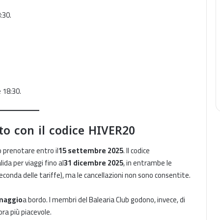
8:30.
e 18:30.
to con il codice HIVER20
o prenotare entro il
15 settembre 2025
. Il codice
alida per viaggi fino al
31 dicembre 2025
, in entrambe le
seconda delle tariffe), ma le cancellazioni non sono consentite.
maggio
a bordo. I membri del Balearia Club godono, invece, di
ra più piacevole.