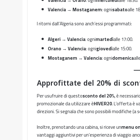
Valencia → Orano
: ogni
mercoledì
alle 18:30.
Valencia → Mostaganem
: ogni
sabato
alle 1
I ritorni dall’Algeria sono anch’essi programmati:
Algeri → Valencia
: ogni
martedì
alle 17:00.
Orano → Valencia
: ogni
giovedì
alle 15:00.
Mostaganem → Valencia
: ogni
domenica
all
Approfittate del 20% di scon
Per usufruire di questo
sconto del 20%
, è necessari
promozionale da utilizzare è
HIVER20
. L’offerta è v
direzioni. Si segnala che sono possibili modifiche (a 
Inoltre, prenotando una cabina, si riceve un
menu o
vantaggi aggiuntivi per un’esperienza di viaggio anco