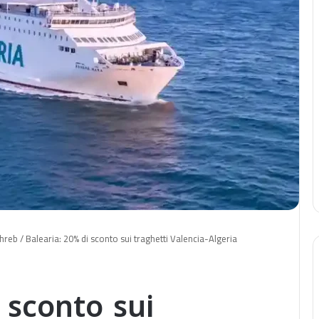
hreb
/
Balearia: 20% di sconto sui traghetti Valencia-Algeria
 sconto sui