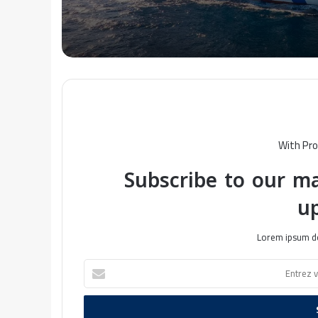
With Pro
Subscribe to our ma
u
Lorem ipsum do
E
n
t
r