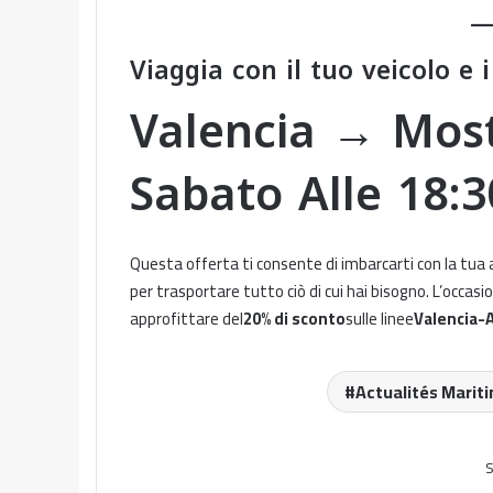
Viaggia con il tuo veicolo e i
Valencia → Mos
Sabato Alle 18:3
Questa offerta ti consente di imbarcarti con la tua au
per trasportare tutto ciò di cui hai bisogno. L’occas
approfittare del
20% di sconto
sulle linee
Valencia-A
Actualités Marit
S