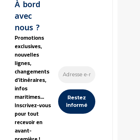
À bord
avec
nous ?
Promotions
exclusives,
nouvelles
lignes,
changements
d’itinéraires,
infos
maritimes...
Inscrivez-vous
pour tout
recevoir en
avant-
première !