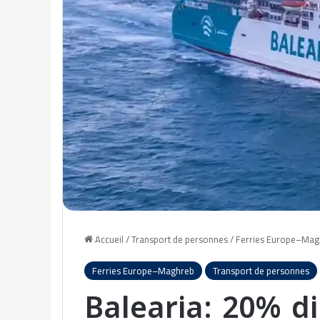
Accueil
/
Transport de personnes
/
Ferries Europe–Mag
Ferries Europe–Maghreb
Transport de personnes
Balearia: 20% di