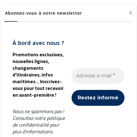
t
n
a
c
Abonnez-vous à notre newsletter
a
e
l
e
l
t
e
B
À bord avec nous ?
1
a
6
r
Promotions exclusives,
:
c
nouvelles lignes,
0
e
changements
0
l
d’itinéraires, infos
o
maritimes... Inscrivez-
n
vous pour tout recevoir
e
en avant-première !
Nous ne spammons pas !
Consultez notre
politique
de confidentialité
pour
plus d’informations.