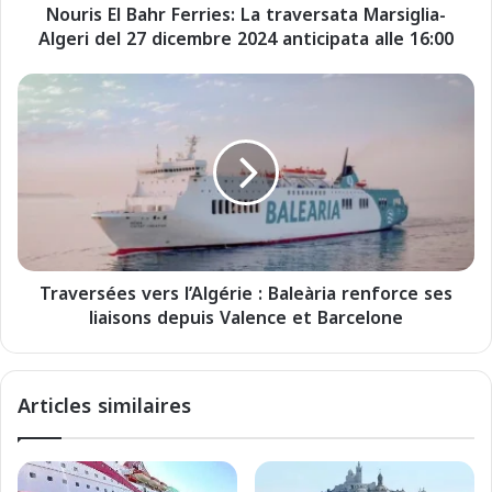
Nouris El Bahr Ferries: La traversata Marsiglia-
a
Algeri del 27 dicembre 2024 anticipata alle 16:00
h
r
F
T
e
r
r
a
r
v
i
e
e
r
s
s
:
é
L
e
a
Traversées vers l’Algérie : Baleària renforce ses
s
t
liaisons depuis Valence et Barcelone
v
r
e
a
r
v
s
Articles similaires
e
l
r
’
s
A
a
l