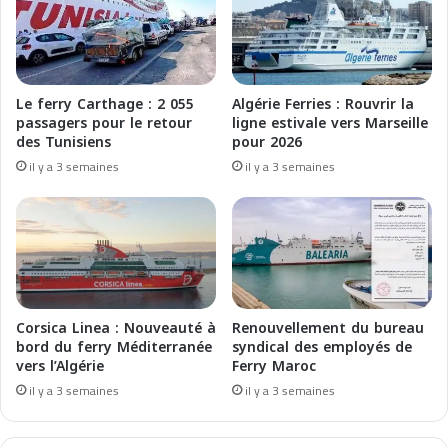
t
g
a
é
M
r
a
i
r
e
Le ferry Carthage : 2 055
Algérie Ferries : Rouvrir la
s
:
passagers pour le retour
ligne estivale vers Marseille
i
B
des Tunisiens
pour 2026
g
a
il y a 3 semaines
il y a 3 semaines
l
l
i
e
a
à
-
r
A
i
l
a
g
r
e
e
Corsica Linea : Nouveauté à
Renouvellement du bureau
r
n
bord du ferry Méditerranée
syndical des employés de
i
f
vers l’Algérie
Ferry Maroc
d
o
il y a 3 semaines
il y a 3 semaines
e
r
l
c
2
e