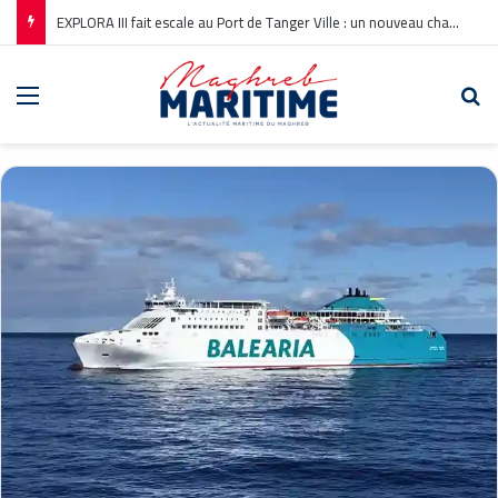
EXPLORA III fait escale au Port de Tanger Ville : un nouveau chapitre pour la croisière en Méditerranée
Menu
Re