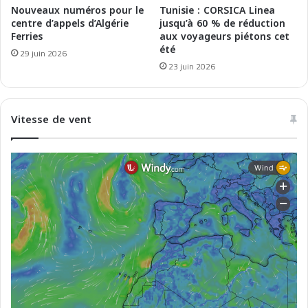
M
c
Nouveaux numéros pour le
Tunisie : CORSICA Linea
a
a
centre d’appels d’Algérie
jusqu’à 60 % de réduction
g
Ferries
aux voyageurs piétons cet
n
été
h
t
29 juin 2026
r
e
23 juin 2026
e
,
b
2
3
Vitesse de vent
a
o
û
t
2
0
2
5