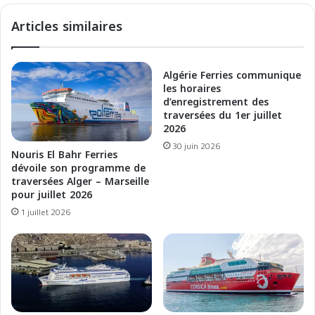
o
o
Articles similaires
n
u
s
r
i
i
b
s
Algérie Ferries communique
l
E
les horaires
e
l
d’enregistrement des
F
traversées du 1er juillet
b
2026
a
a
s
h
30 juin 2026
Nouris El Bahr Ferries
t
r
dévoile son programme de
F
:
traversées Alger – Marseille
e
A
pour juillet 2026
r
l
1 juillet 2026
r
g
y
e
i
r
n
-
t
A
h
l
e
i