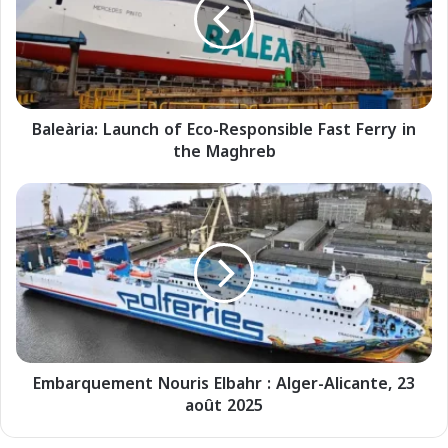
e
à
r
i
a
:
Baleària: Launch of Eco-Responsible Fast Ferry in
L
the Maghreb
a
u
n
E
c
m
h
b
o
a
f
r
E
q
c
u
o
e
-
m
R
Embarquement Nouris Elbahr : Alger-Alicante, 23
e
e
août 2025
n
s
t
p
N