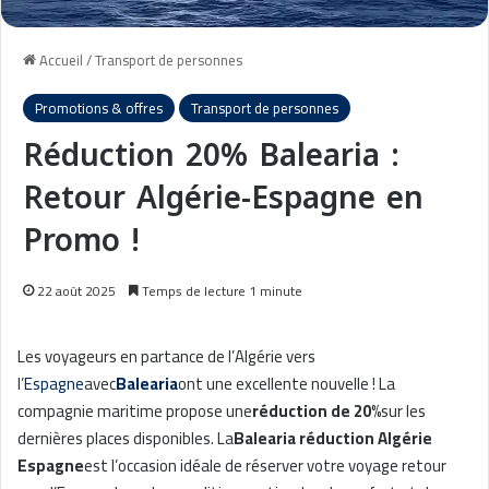
Accueil
/
Transport de personnes
Promotions & offres
Transport de personnes
Réduction 20% Balearia :
Retour Algérie-Espagne en
Promo !
22 août 2025
Temps de lecture 1 minute
Les voyageurs en partance de l’Algérie vers
l’
Espagne
avec
Balearia
ont une excellente nouvelle ! La
compagnie maritime propose une
réduction de 20%
sur les
dernières places disponibles. La
Balearia réduction Algérie
Espagne
est l’occasion idéale de réserver votre voyage retour