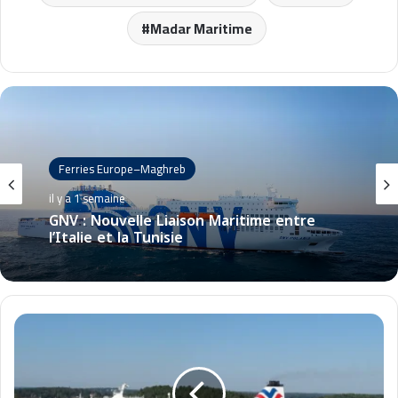
Madar Maritime
Ferries Europe–Maghreb
il y a 1 semaine
GNV : Nouvelle Liaison Maritime entre
l’Italie et la Tunisie
R
é
s
e
r