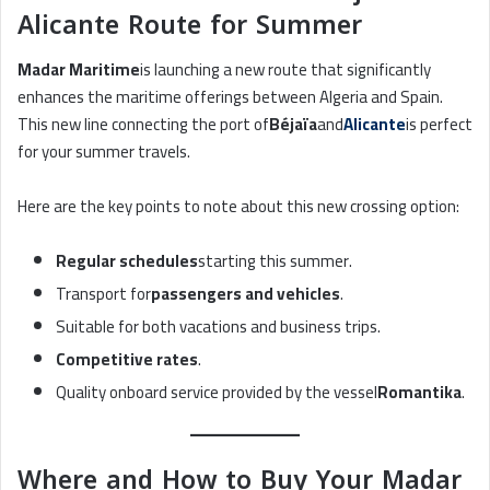
Alicante Route for Summer
Madar Maritime
is launching a new route that significantly
enhances the maritime offerings between Algeria and Spain.
This new line connecting the port of
Béjaïa
and
Alicante
is perfect
for your summer travels.
Here are the key points to note about this new crossing option:
Regular schedules
starting this summer.
Transport for
passengers and vehicles
.
Suitable for both vacations and business trips.
Competitive rates
.
Quality onboard service provided by the vessel
Romantika
.
Where and How to Buy Your Madar