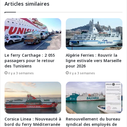
Articles similaires
i
i
t
t
i
d
m
e
e
s
p
c
o
r
u
o
r
i
Le ferry Carthage : 2 055
Algérie Ferries : Rouvrir la
B
s
passagers pour le retour
ligne estivale vers Marseille
é
i
des Tunisiens
pour 2026
j
è
il y a 3 semaines
il y a 3 semaines
a
r
ï
e
a
s
-
à
A
p
l
a
i
r
c
t
Corsica Linea : Nouveauté à
Renouvellement du bureau
a
i
bord du ferry Méditerranée
syndical des employés de