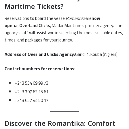
Maritime Tickets?
Reservations to board the vessel
Romantika
are
now
open
at
Overland Clicks
, Madar Maritime’s partner agency. The
agency staff will assist you in selecting the most suitable dates,
times, and packages for your journey.
Address of Overland Clicks Agency:
Garidi 1, Kouba (Algiers)
Contact numbers for reservations:
+213 554 69 99 73
+213 797 62 15 61
+213 657 44 50 17
Discover the Romantika: Comfort