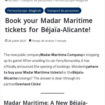
Accueil
/
Transport de personnes
/
Ferries Europe–Maghreb
Ferries Europe–Maghreb
Transport de personnes
Book your Madar Maritime
tickets for Béjaïa-Alicante!
28 juillet 2025
Temps de lecture 1 minute
The new public company
Madar Maritime Company
is stepping
up its game! After unveiling its car-ferry
Romantika
, it has
officially announced the opening of bookings. Wondering
where
to buy your Madar Maritime tickets
for the
Béjaïa-
Alicante
crossings? The answer is clear: through its
partner
Overland Clicks
!
Madar Maritime: A New Béjaïa-