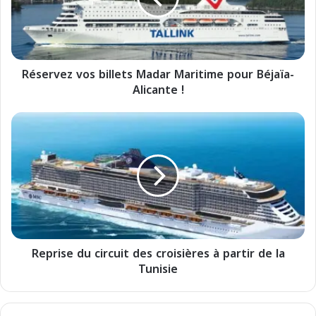
v
e
z
v
Réservez vos billets Madar Maritime pour Béjaïa-
o
Alicante !
s
b
i
R
l
e
l
p
e
r
t
i
s
s
M
e
a
d
d
u
a
Reprise du circuit des croisières à partir de la
c
r
Tunisie
i
M
r
a
c
r
u