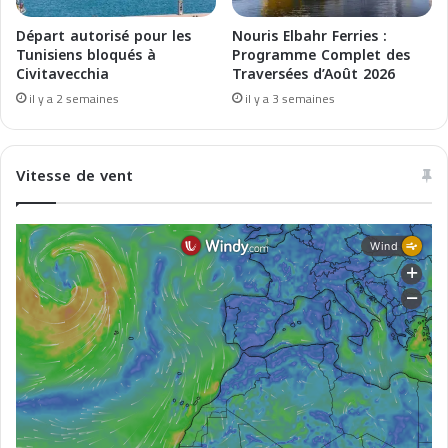
a
e
g
a
Départ autorisé pour les
Nouris Elbahr Ferries :
h
u
Tunisiens bloqués à
Programme Complet des
r
Civitavecchia
Traversées d’Août 2026
M
e
a
il y a 2 semaines
il y a 3 semaines
b
g
h
r
Vitesse de vent
e
b
a
v
e
c
C
a
b
i
n
P
l