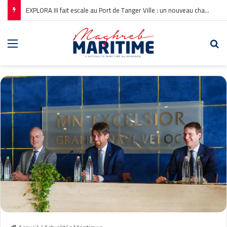
EXPLORA III fait escale au Port de Tanger Ville : un nouveau chapitre pour la croisière en Méditerranée
Menu
Re