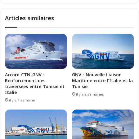
r
e
o
l
Articles similaires
g
'
r
H
a
o
m
s
m
p
a
i
d
t
a
a
l
l
Accord CTN-GNV :
GNV : Nouvelle Liaison
1
i
Renforcement des
Maritime entre l’Italie et la
2
t
traversées entre Tunisie et
Tunisie
a
é
Italie
il y a 2 semaines
l
M
il y a 1 semaine
1
a
7
r
/
i
1
t
0
i
M
m