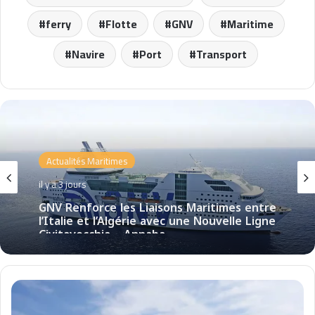
ferry
Flotte
GNV
Maritime
Navire
Port
Transport
Actualités Maritimes
il y a 3 jours
GNV Renforce les Liaisons Maritimes entre
l’Italie et l’Algérie avec une Nouvelle Ligne
Civitavecchia – Annaba
T
r