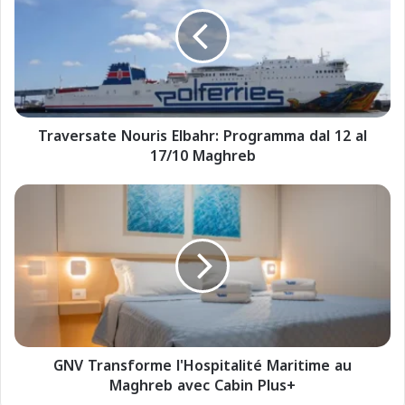
a
v
e
r
s
a
t
Traversate Nouris Elbahr: Programma dal 12 al
e
17/10 Maghreb
N
o
u
G
r
N
i
V
s
T
E
r
l
a
b
n
a
s
h
f
r
GNV Transforme l'Hospitalité Maritime au
o
:
Maghreb avec Cabin Plus+
r
P
m