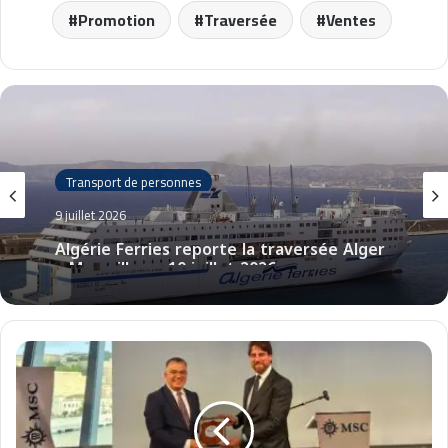
Promotion
Traversée
Ventes
Transport de personnes
9 juillet 2026
Algérie Ferries reporte la traversée Alger
– Marseille au 10 juillet 2026
G
N
V
r
e