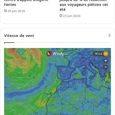
s
Ferries
aux voyageurs piétons cet
a
été
h
p
29 juin 2026
i
r
23 juin 2026
p
o
s
m
o
Vitesse de vent
z
i
o
n
e
e
c
c
e
z
i
o
n
a
l