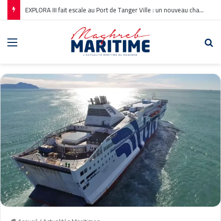
EXPLORA III fait escale au Port de Tanger Ville : un nouveau chapitre pour la croisière en Méditerranée
Menu
Re