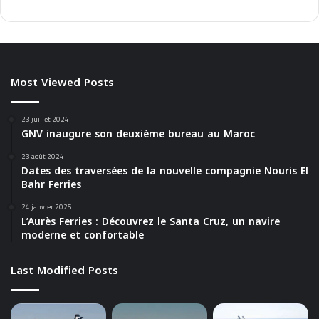
S
A
M
B
I
Most Viewed Posts
T
I
O
23 juillet 2024
N
GNV inaugure son deuxième bureau au Maroc
S
D
23 août 2024
Dates des traversées de la nouvelle compagnie Nouris El
U
Bahr Ferries
R
O
24 janvier 2025
Y
L’Aurès Ferries : Découvrez le Santa Cruz, un navire
A
moderne et confortable
U
M
Last Modified Posts
E