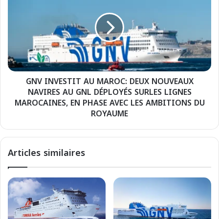
r
V
i
I
e
N
i
V
n
E
t
S
e
T
r
GNV INVESTIT AU MAROC: DEUX NOUVEAUX
I
d
NAVIRES AU GNL DÉPLOYÉS SURLES LIGNES
T
i
A
MAROCAINES, EN PHASE AVEC LES AMBITIONS DU
t
U
ROYAUME
p
M
l
A
u
R
Articles similaires
s
O
i
C
e
:
u
D
r
E
s
U
c
X