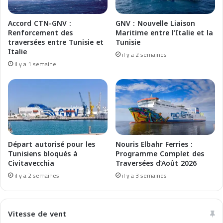
a
N
t
O
Accord CTN-GNV :
GNV : Nouvelle Liaison
é
U
Renforcement des
Maritime entre l’Italie et la
g
V
traversées entre Tunisie et
Tunisie
o
E
Italie
il y a 2 semaines
r
A
il y a 1 semaine
i
U
e
X
s
N
d
A
e
V
v
I
é
R
h
E
Départ autorisé pour les
Nouris Elbahr Ferries :
i
S
Tunisiens bloqués à
Programme Complet des
c
A
Civitavecchia
Traversées d’Août 2026
u
U
il y a 2 semaines
il y a 3 semaines
l
G
e
N
s
L
Vitesse de vent
s
D