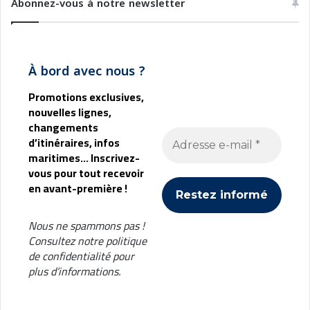
Abonnez-vous à notre newsletter
O
C
A
I
À bord avec nous ?
N
E
Promotions exclusives,
S
nouvelles lignes,
,
changements
E
d’itinéraires, infos
N
maritimes... Inscrivez-
P
vous pour tout recevoir
H
en avant-première !
A
S
E
Nous ne spammons pas !
A
Consultez notre
politique
V
de confidentialité
pour
E
plus d’informations.
C
L
E