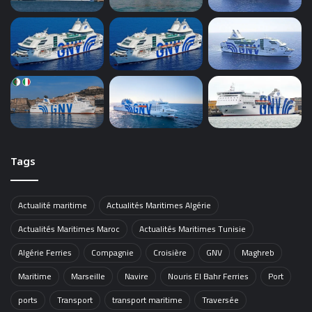
Tags
Actualité maritime
Actualités Maritimes Algérie
Actualités Maritimes Maroc
Actualités Maritimes Tunisie
Algérie Ferries
Compagnie
Croisière
GNV
Maghreb
Maritime
Marseille
Navire
Nouris El Bahr Ferries
Port
ports
Transport
transport maritime
Traversée