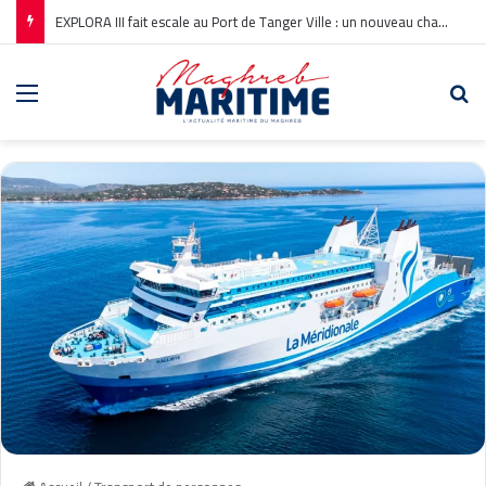
EXPLORA III fait escale au Port de Tanger Ville : un nouveau chapitre pour la croisière en Méditerranée
Menu
Re