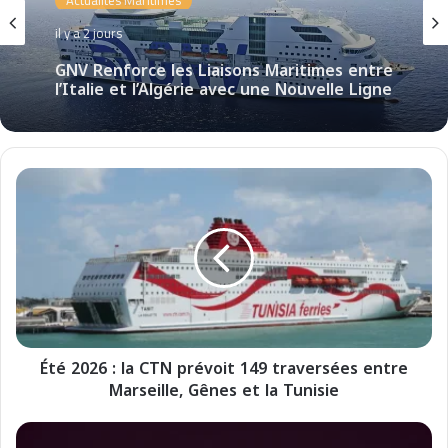
il y a 2 jours
GNV Renforce les Liaisons Maritimes entre
l’Italie et l’Algérie avec une Nouvelle Ligne
Civitavecchia – Annaba
É
t
é
2
0
2
6
:
l
Été 2026 : la CTN prévoit 149 traversées entre
a
Marseille, Gênes et la Tunisie
C
T
N
T