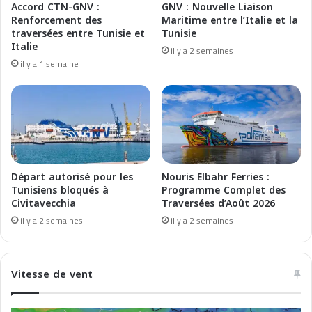
Accord CTN-GNV :
GNV : Nouvelle Liaison
t
a
Renforcement des
Maritime entre l’Italie et la
r
g
traversées entre Tunisie et
Tunisie
e
e
Italie
il y a 2 semaines
M
s
il y a 1 semaine
a
u
r
b
s
v
e
e
i
n
l
t
l
i
e
o
Départ autorisé pour les
Nouris Elbahr Ferries :
,
n
Tunisiens bloqués à
Programme Complet des
G
Civitavecchia
Traversées d’Août 2026
n
ê
é
il y a 2 semaines
il y a 2 semaines
n
s
e
p
s
o
Vitesse de vent
e
u
t
r
l
l