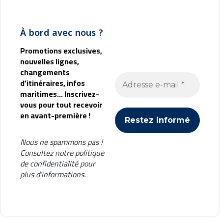
e
r
c
À bord avec nous ?
e
t
Promotions exclusives,
é
nouvelles lignes,
t
changements
é
d’itinéraires, infos
maritimes... Inscrivez-
vous pour tout recevoir
en avant-première !
Nous ne spammons pas !
Consultez notre
politique
de confidentialité
pour
plus d’informations.