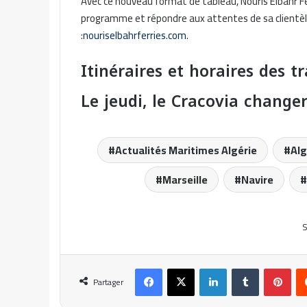
Avec ce nouveau format de tableau, Nouris Elbahr Ferr
programme et répondre aux attentes de sa clientèle. 
:
nouriselbahrferries.com
.
Itinéraires et horaires des 
Le jeudi, le Cracovia change
Actualités Maritimes Algérie
Alg
Marseille
Navire
S
Facebook
X
Linkedin
Tumblr
Pinterest
Partager