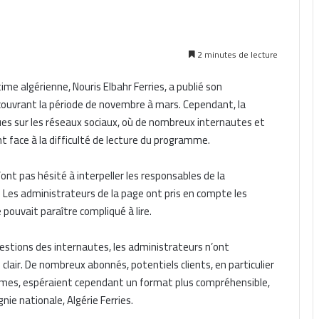
2 minutes de lecture
time algérienne, Nouris Elbahr Ferries, a publié son
couvrant la période de novembre à mars. Cependant, la
ques sur les réseaux sociaux, où de nombreux internautes et
 face à la difficulté de lecture du programme.
nt pas hésité à interpeller les responsables de la
 Les administrateurs de la page ont pris en compte les
uvait paraître compliqué à lire.
gestions des internautes, les administrateurs n’ont
clair. De nombreux abonnés, potentiels clients, en particulier
times, espéraient cependant un format plus compréhensible,
ie nationale, Algérie Ferries.