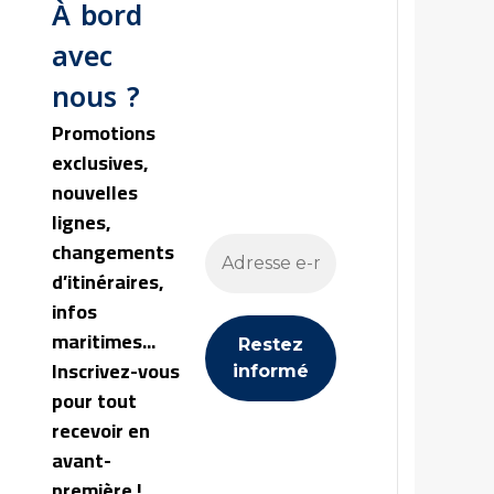
À bord
avec
nous ?
Promotions
exclusives,
nouvelles
lignes,
changements
d’itinéraires,
infos
maritimes...
Inscrivez-vous
pour tout
recevoir en
avant-
première !