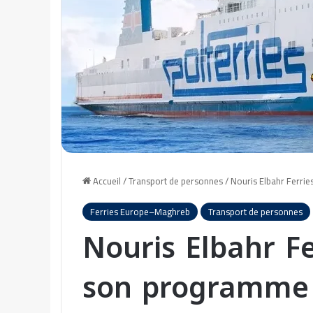
Accueil
/
Transport de personnes
/
Nouris Elbahr Ferrie
Ferries Europe–Maghreb
Transport de personnes
Nouris Elbahr Fer
son programme 