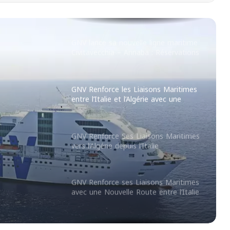
nouvelle liaison maritime
Civitavecchia – Annaba
GNV lance sa nouvelle ligne maritime
Civitavecchia – Annaba : Réservations
ouvertes !
GNV Renforce les Liaisons Maritimes
entre l’Italie et l’Algérie avec une
Nouvelle Ligne Civitavecchia –
sons
Annaba
e et
GNV Renforce Ses Liaisons Maritimes
vers l’Algérie depuis l’Italie
velle
GNV Renforce ses Liaisons Maritimes
avec une Nouvelle Route entre l’Italie
et Annaba
Lancement d’une Ligne Maritime