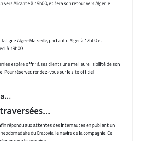
ran vers Alicante à 19h00, et fera son retour vers Alger le
r la ligne Alger-Marseille, partant d’Alger à 12h00 et
redi à 19h00.
ies espère offrir à ses clients une meilleure lisibilité de son
Pour réserver, rendez-vous sur le site officiel
ra…
6 traversées…
nfin répondu aux attentes des internautes en publiant un
re hebdomadaire du Cracovia, le navire de la compagnie. Ce
 prévues pour la semaine.