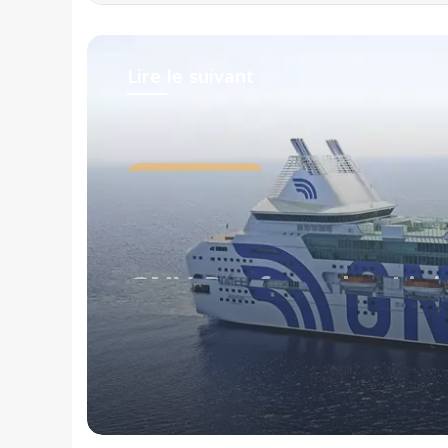
Lire le suivant
Actualités Maritimes
il y a 2 jours
GNV Renforce les Liai
Maritimes entre l’Itali
l’Algérie avec une Nou
Ligne Civitavecchia –
Annaba