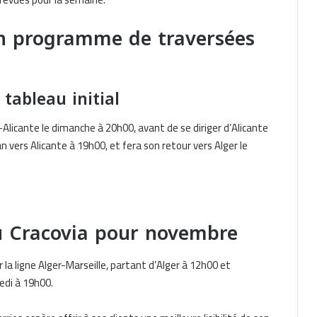
 un programme de traversées
 tableau initial
er-Alicante le dimanche à 20h00, avant de se diriger d’Alicante
ran vers Alicante à 19h00, et fera son retour vers Alger le
du Cracovia pour novembre
r la ligne Alger-Marseille, partant d’Alger à 12h00 et
redi à 19h00.
Lancement d’une Ligne Maritime
Directe entre l’Italie et le Port