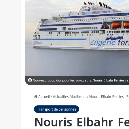
Nouveau coup dur pour les voyageurs, Nouris Elbahr Ferries rep
Accueil
/
Actualités Maritimes
/
Nouris Elbahr Ferries : 
Transport de personnes
Nouris Elbahr Fe