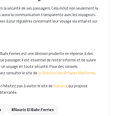
s la sécurité de ses passagers. Cela inclut non seulement la
s aussi la communication transparente avec les voyageurs.
es à jour régulières concernant leur voyage via email et sur
Nouris El Bahr Ferries facilite les
formalités douanières avec le TPD
disponible à bord du Cracovia
Elbahr Ferries est une décision prudente en réponse à des
e passager, il est essentiel de rester informé et de suivre
Algérie Ferries lance une offre
promotionnelle sur les traversées
un voyage en toute sécurité. Pour des conseils
Béjaïa–Marseille et Annaba–Marseille
ez consulter le site de
la Direction des Affaires Maritimes
.
France – Algérie : GNV propose des
n’hésitez pas à visiter le site de
Balearia
, qui propose
traversées à partir de 91 euros
iterranée.
jusqu’au 8 juillet
Nouris El Bahr Ferries dévoile son
e
Nouris El Bahr Ferries
programme de traversées Oran –