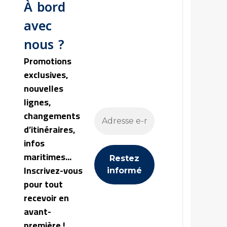
À bord
avec
nous ?
Promotions
exclusives,
nouvelles
lignes,
changements
d’itinéraires,
infos
maritimes...
Inscrivez-vous
pour tout
recevoir en
avant-
première !