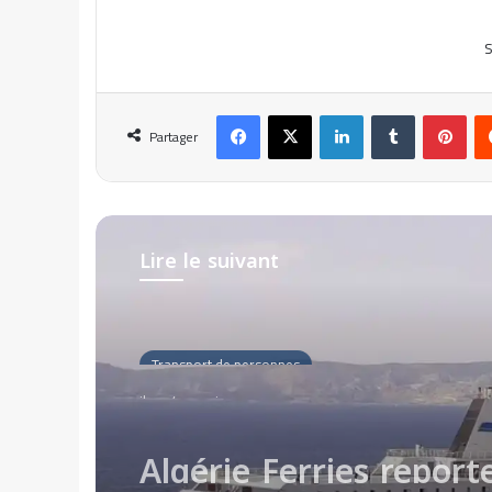
S
Facebook
X
Linkedin
Tumblr
Pinterest
Partager
Lire le suivant
Transport de personnes
il y a 4 semaines
Algérie Ferries reporte
traversée Alger – Mars