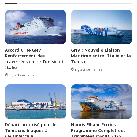
m
r
b
i
r
e
e
s
2
:
0
I
2
n
5
d
Accord CTN-GNV :
GNV : Nouvelle Liaison
i
a
Renforcement des
Maritime entre l’Italie et la
n
g
traversées entre Tunisie et
Tunisie
M
i
Italie
il y a 2 semaines
a
n
il y a 1 semaine
g
e
h
p
r
e
e
r
b
u
n
a
n
Départ autorisé pour les
Nouris Elbahr Ferries :
u
Tunisiens bloqués à
Programme Complet des
Civitavecchia
Traversées d’Août 2026
o