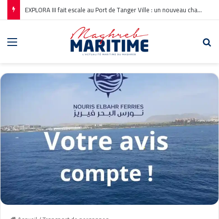
EXPLORA III fait escale au Port de Tanger Ville : un nouveau chapitre pour la croisière en Méditerranée
Menu
Re