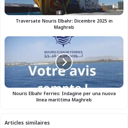
s
a
t
Traversate Nouris Elbahr: Dicembre 2025 in
e
Maghreb
N
o
u
N
r
o
i
u
s
r
E
i
l
s
b
E
a
l
h
b
r
Nouris Elbahr Ferries: Indagine per una nuova
a
:
linea marittima Maghreb
h
D
r
i
F
c
e
Articles similaires
e
r