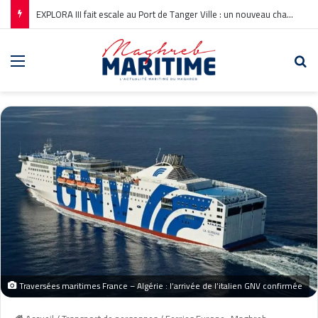
EXPLORA III fait escale au Port de Tanger Ville : un nouveau chapitre pour la croisière en Méditerranée
Menu
Re
Traversées maritimes France – Algérie : l’arrivée de l’italien GNV confirmée