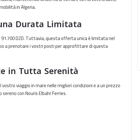
mobilità in Algeria.
 una Durata Limitata
 91.700 DZD. Tuttavia, questa offerta unica è limitata nel
o a prenotare i vostri posti per approfittare di questa
e in Tutta Serenità
l vostro viaggio in mare nelle migliori condizioni e a un prezzo
 sereno con Nouris Elbahr Ferries.
Nouris El Bahr Ferries facilite les
formalités douanières avec le TPD
disponible à bord du Cracovia