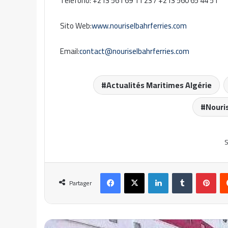
Telefono: +213 561 69 11 23 / +213 560 65 44 51
Sito Web:
www.nouriselbahrferries.com
Email:
contact@nouriselbahrferries.com
Actualités Maritimes Algérie
Nouris
S
Facebook
X
Linkedin
Tumblr
Pinterest
Partager