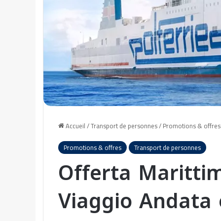
Accueil
/
Transport de personnes
/
Promotions & offres
Promotions & offres
Transport de personnes
Offerta Maritt
Viaggio Andata e