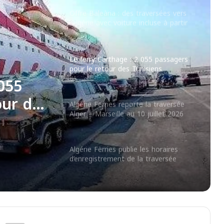
Le ferry Carthage : 2 055 passagers
pour le retour des Tunisiens
Algérie Ferries reporte la traversée
Alger – Marseille au 10 juillet 2026
 la
eille
Algérie Ferries publie les horaires
d’enregistrement de la traversée
Alger – Marseille du 8 juillet 2026
CTN lance une réduction jusqu’à 40 %
 055
sur les traversées retour vers la
our des
Tunisie cet été
Nouris El Bahr Ferries facilite les
formalités douanières avec le TPD
disponible à bord du Cracovia