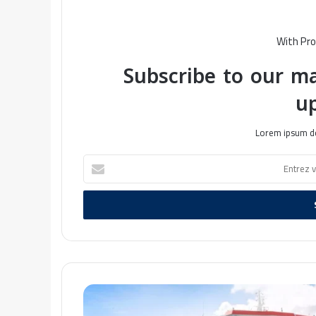
With Pro
Subscribe to our ma
u
Lorem ipsum do
E
n
t
r
e
z
v
o
t
M
r
a
e