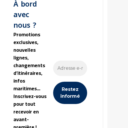
À bord
avec
nous ?
Promotions
exclusives,
nouvelles
lignes,
changements
d’itinéraires,
infos
maritimes...
Inscrivez-vous
pour tout
recevoir en
avant-
première !