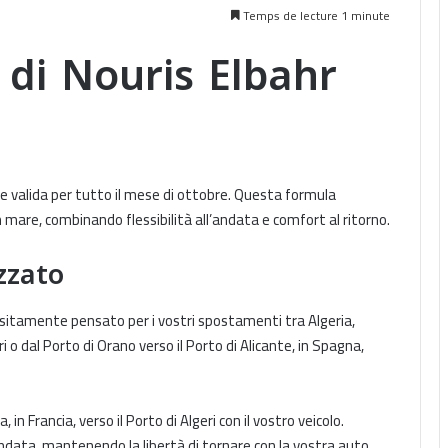
Temps de lecture 1 minute
 di Nouris Elbahr
e valida per tutto il mese di ottobre. Questa formula
in mare, combinando flessibilità all’andata e comfort al ritorno.
zzato
sitamente pensato per i vostri spostamenti tra Algeria,
 o dal Porto di Orano verso il Porto di Alicante, in Spagna,
, in Francia, verso il Porto di Algeri con il vostro veicolo.
andata, mantenendo la libertà di tornare con la vostra auto,