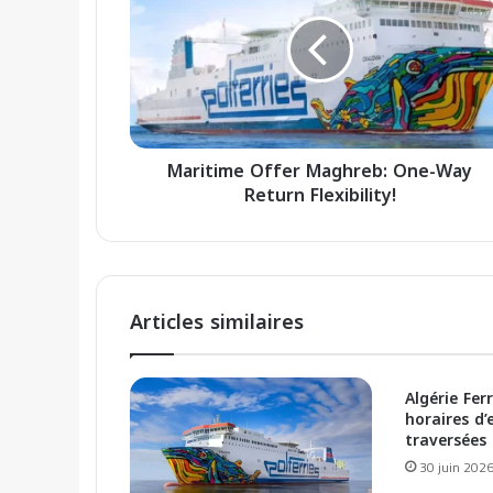
r
a
i
d
t
r
i
e
m
s
e
s
O
e
Maritime Offer Maghreb: One-Way
f
E
Return Flexibility!
f
m
e
a
r
i
M
l
a
g
Articles similaires
h
r
e
Algérie Fe
b
horaires d
:
traversées 
O
30 juin 202
n