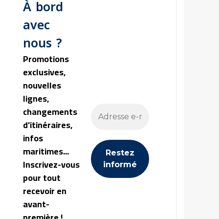
À bord
avec
nous ?
Promotions
exclusives,
nouvelles
lignes,
changements
d’itinéraires,
infos
maritimes...
Inscrivez-vous
pour tout
recevoir en
avant-
première !