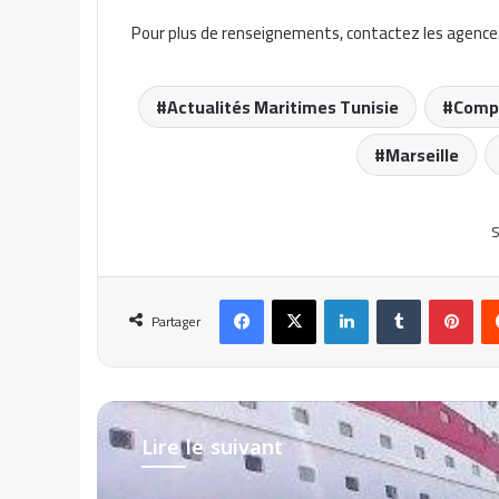
Pour plus de renseignements, contactez les agences
Actualités Maritimes Tunisie
Comp
Marseille
S
Facebook
X
Linkedin
Tumblr
Pinterest
Partager
Lire le suivant