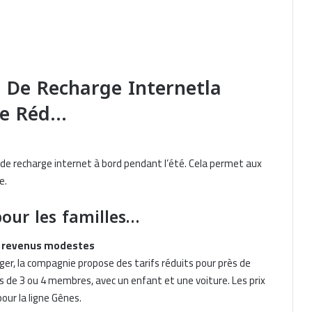
s De Recharge Internetla
De Réd…
 de recharge internet à bord pendant l’été. Cela permet aux
e.
our les familles…
Nouris El Bahr Ferries facilite les
formalités douanières avec le TPD
disponible à bord du Cracovia
 à revenus modestes
nger, la compagnie propose des tarifs réduits pour près de
Algérie Ferries lance une offre
es de 3 ou 4 membres, avec un enfant et une voiture. Les prix
promotionnelle sur les traversées
our la ligne Gênes.
Béjaïa–Marseille et Annaba–Marseille