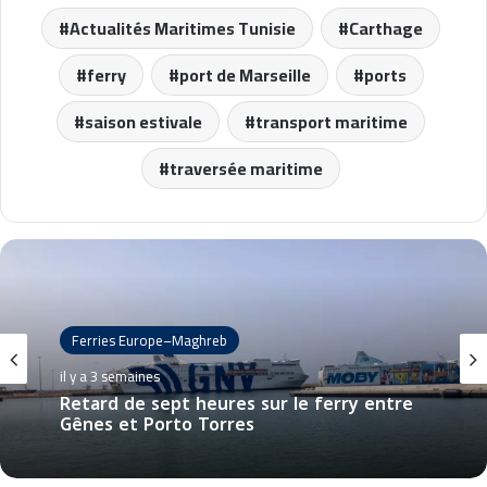
Actualités Maritimes Tunisie
Carthage
ferry
port de Marseille
ports
saison estivale
transport maritime
traversée maritime
Ferries Europe–Maghreb
il y a 3 semaines
Retard de sept heures sur le ferry entre
Gênes et Porto Torres