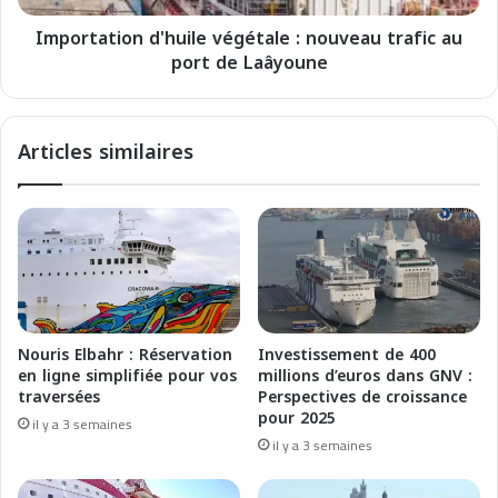
r
i
n
Importation d'huile végétale : nouveau trafic au
o
a
port de Laâyoune
n
t
d
a
'
M
h
Articles similaires
o
u
n
i
d
l
i
e
a
v
l
é
e
g
d
é
e
t
Nouris Elbahr : Réservation
Investissement de 400
l
a
en ligne simplifiée pour vos
millions d’euros dans GNV :
l
l
traversées
Perspectives de croissance
e
e
pour 2025
il y a 3 semaines
A
:
il y a 3 semaines
i
n
u
o