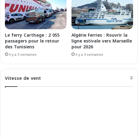
t
u
i
v
M
e
a
a
r
u
i
t
Le ferry Carthage : 2 055
Algérie Ferries : Rouvrir la
t
r
passagers pour le retour
ligne estivale vers Marseille
t
des Tunisiens
pour 2026
a
i
f
il y a 3 semaines
il y a 3 semaines
m
i
i
c
2
a
Vitesse de vent
0
u
2
p
3
o
r
t
d
e
L
a
â