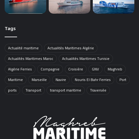
Tags
Actualité maritime
Actualités Maritimes Algérie
Actualités Maritimes Maroc
Actualités Maritimes Tunisie
Algérie Ferries
Compagnie
Croisière
GNV
Maghreb
Maritime
Marseille
Navire
Nouris El Bahr Ferries
Port
ports
Transport
transport maritime
Traversée