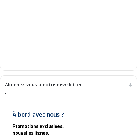
y
o
u
n
e
Abonnez-vous à notre newsletter
À bord avec nous ?
Promotions exclusives,
nouvelles lignes,