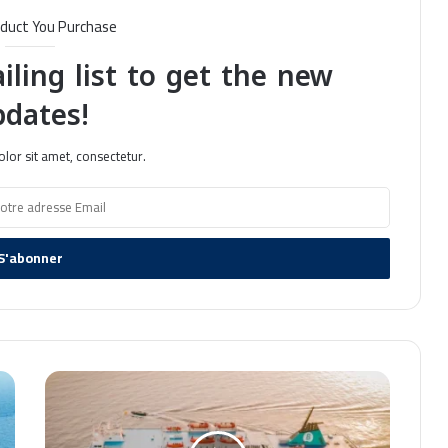
moitié prix avec GNV
duct You Purchase
iling list to get the new
Promotion GNV : 8 000 billets à
pdates!
moitié prix pour l’Algérie
lor sit amet, consectetur.
Accord CTN-GNV : Renforcement des
traversées entre Tunisie et Italie
GNV : Nouvelle Liaison Maritime
entre l’Italie et la Tunisie
GNV Renforce les Liaisons Maritimes
entre l’Italie et l’Algérie avec une
B
Nouvelle Ligne Civitavecchia –
a
Annaba
l
GNV Renforce Ses Liaisons Maritimes
e