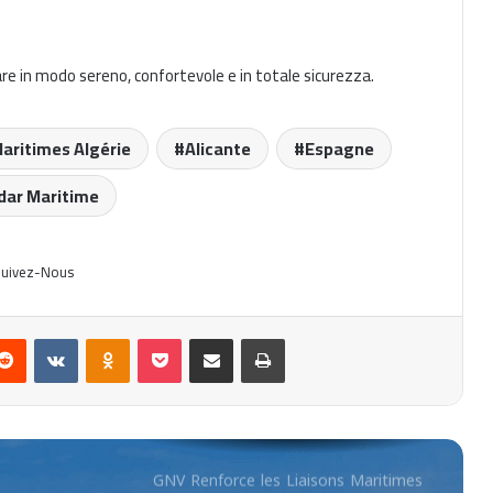
moitié prix avec GNV
e in modo sereno, confortevole e in totale sicurezza.
Promotion GNV : 8 000 billets à
moitié prix pour l’Algérie
Maritimes Algérie
Alicante
Espagne
Accord CTN-GNV : Renforcement des
ar Maritime
traversées entre Tunisie et Italie
uivez-Nous
GNV : Nouvelle Liaison Maritime
entre l’Italie et la Tunisie
Reddit
VKontakte
Odnoklassniki
Pocket
Partager par email
Imprimer
GNV Renforce les Liaisons Maritimes
entre l’Italie et l’Algérie avec une
Nouvelle Ligne Civitavecchia –
Annaba
GNV Renforce Ses Liaisons Maritimes