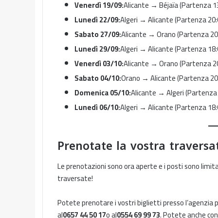
Venerdì 19/09:
Alicante → Béjaïa (Partenza 13
Lunedì 22/09:
Algeri → Alicante (Partenza 20:
Sabato 27/09:
Alicante → Orano (Partenza 20:
Lunedì 29/09:
Algeri → Alicante (Partenza 18:
Venerdì 03/10:
Alicante → Orano (Partenza 20
Sabato 04/10:
Orano → Alicante (Partenza 20:
Domenica 05/10:
Alicante → Algeri (Partenza 
Lunedì 06/10:
Algeri → Alicante (Partenza 18:
Prenotate la vostra traver
Le prenotazioni sono ora aperte e i posti sono limi
traversate!
Potete prenotare i vostri biglietti presso l’agenzia 
al
0657 44 50 17
o al
0554 69 99 73
. Potete anche co