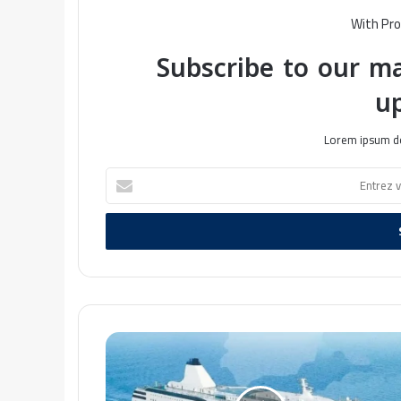
With Pro
Subscribe to our ma
u
Lorem ipsum do
E
n
t
r
e
z
v
o
t
R
r
é
e
s
a
e