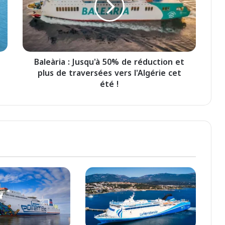
vers l’Algérie depuis l’Italie
à
r
i
a
GNV Renforce ses Liaisons Maritimes
:
avec une Nouvelle Route entre l’Italie
Baleària : Jusqu'à 50% de réduction et
J
et Annaba
plus de traversées vers l'Algérie cet
u
s
été !
Lancement d’une Ligne Maritime
q
Directe entre l’Italie et le Port
u
d’Annaba
'
à
GNV inaugure une ligne directe entre
5
Civitavecchia et Annaba : un nouveau
0
souffle pour les voyages Italie-Algérie
%
d
e
r
é
d
u