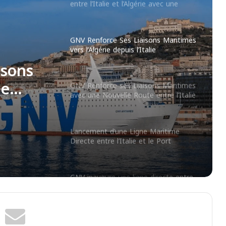
vers l’Algérie depuis l’Italie
GNV Renforce ses Liaisons Maritimes
avec une Nouvelle Route entre l’Italie
et Annaba
isons
Lancement d’une Ligne Maritime
Directe entre l’Italie et le Port
’Italie
d’Annaba
GNV inaugure une ligne directe entre
isons
Civitavecchia et Annaba : un nouveau
souffle pour les voyages Italie-Algérie
ie
Marhaba 2026 : 924 000 voyageurs
et l’essor maritime du Maroc
Ferry France – Algérie : 8 000 billets à