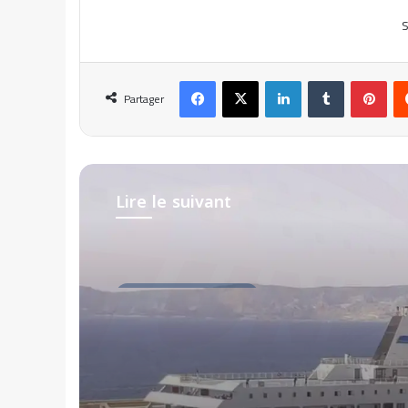
S
Facebook
X
Linkedin
Tumblr
Pinterest
Partager
Lire le suivant
Transport de personnes
il y a 4 semaines
Algérie Ferries reporte
traversée Alger – Mars
au 10 juillet 2026