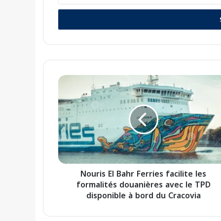
t
r
e
z
v
o
t
N
r
o
e
u
a
r
d
i
r
s
e
E
s
l
s
B
e
Nouris El Bahr Ferries facilite les
a
E
formalités douanières avec le TPD
h
m
r
disponible à bord du Cracovia
a
F
i
e
l