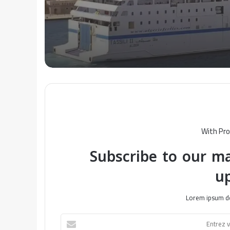
With Pro
Subscribe to our ma
u
Lorem ipsum do
E
n