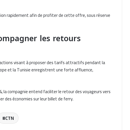
ion rapidement afin de profiter de cette offre, sous réserve
ompagner les retours
Algérie Ferries lance une offre
promotionnelle sur les traversées
Béjaïa–Marseille et Annaba–Marseille
ctions visant à proposer des tarifs attractifs pendant la
France – Algérie : GNV propose des
traversées à partir de 91 euros
ope et la Tunisie enregistrent une forte affluence,
jusqu’au 8 juillet
Nouris El Bahr Ferries dévoile son
%
, la compagnie entend faciliter le retour des voyageurs vers
programme de traversées Oran –
er des économies sur leur billet de ferry.
Alicante pour juillet 2026
Nouris El Bahr Ferries dévoile son
CTN
programme de traversées Alger –
Alicante pour juillet 2026