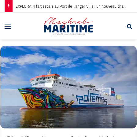
EXPLORA III fait escale au Port de Tanger Ville : un nouveau chapitre pour la croisière en Méditerranée
Menu
Re