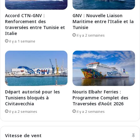
t
M
h
a
Accord CTN-GNV :
GNV : Nouvelle Liaison
N
r
Renforcement des
Maritime entre l’Italie et la
o
s
traversées entre Tunisie et
Tunisie
u
e
Italie
il y a 2 semaines
r
i
il y a 1 semaine
i
l
s
l
E
e
l
-
b
T
a
u
h
n
r
i
Départ autorisé pour les
Nouris Elbahr Ferries :
s
Tunisiens bloqués à
Programme Complet des
Civitavecchia
Traversées d’Août 2026
j
u
il y a 2 semaines
il y a 2 semaines
s
q
u
Vitesse de vent
'