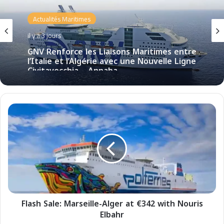
Actualités Maritimes
il y a 3 jours
GNV Renforce les Liaisons Maritimes entre
l’Italie et l’Algérie avec une Nouvelle Ligne
Civitavecchia – Annaba
F
l
a
s
h
S
a
l
e
Flash Sale: Marseille-Alger at €342 with Nouris
:
Elbahr
M