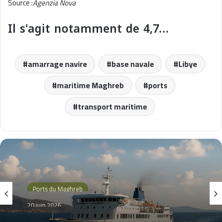
Source :
Agenzia Nova
Il s'agit notamment de 4,7…
amarrage navire
base navale
Libye
maritime Maghreb
ports
transport maritime
Ports du Maghreb
20 juin 2026
Digitalisation des ports africains : enjeux