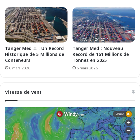
m
e
e
,
P
M
o
a
r
r
t
o
o
c
f
Tanger Med II : Un Record
Tanger Med : Nouveau
c
E
Historique de 5 Millions de
Record de 161 Millions de
o
l
Conteneurs
Tonnes en 2025
n
K
6 mars 2026
6 mars 2026
n
h
e
u
c
m
Vitesse de vent
t
s
é
i
s
n
L
i
b
y
a