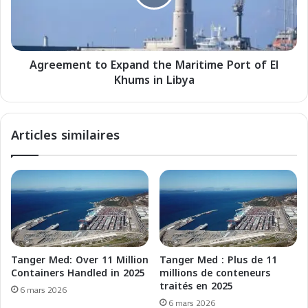
t
m
i
e
m
n
e
t
T
Agreement to Expand the Maritime Port of El
t
S
Khums in Libya
o
M
E
:
x
E
p
Articles similaires
s
a
p
n
a
d
g
t
n
h
e
e
,
M
T
a
u
r
Tanger Med: Over 11 Million
Tanger Med : Plus de 11
r
i
Containers Handled in 2025
millions de conteneurs
q
t
traités en 2025
6 mars 2026
u
i
6 mars 2026
i