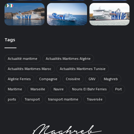
Tags
Actualité maritime
Actualités Maritimes Algérie
Actualités Maritimes Maroc
Actualités Maritimes Tunisie
Algérie Ferries
Compagnie
Croisière
GNV
Maghreb
Maritime
Marseille
Navire
Nouris El Bahr Ferries
Port
ports
Transport
transport maritime
Traversée