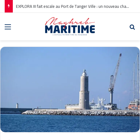
EXPLORA III fait escale au Port de Tanger Ville : un nouveau chapitre pour la croisière en Méditerranée
Menu
Re