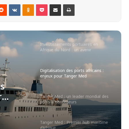
Reddit
VKontakte
Odnoklassniki
Pocket
Partager par email
Imprimer
L’intelligence artificielle transforme la
gestion portuaire au Maghreb
Investissements portuaires en
Afrique du Nord : un avenir
prometteur
Digitalisation des ports africains :
enjeux pour Tanger Med
ts
r
Tanger Med : un leader mondial des
ports à conteneurs
Tanger Med : Premier hub maritime
d’Afrique