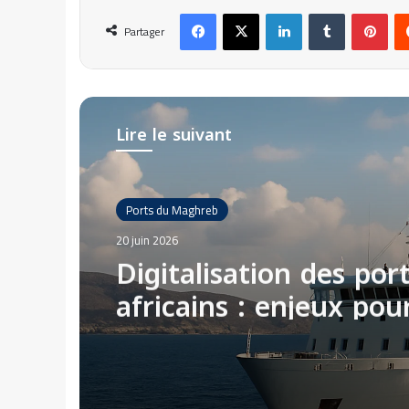
Facebook
X
Linkedin
Tumblr
Pinterest
Partager
Lire le suivant
Ports du Maghreb
20 juin 2026
Digitalisation des por
africains : enjeux pou
Tanger Med