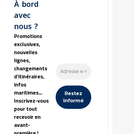
À bord
avec
nous ?
Promotions
exclusives,
nouvelles
lignes,
changements
d’itinéraires,
infos
maritimes...
Inscrivez-vous
pour tout
recevoir en
avant-
première !