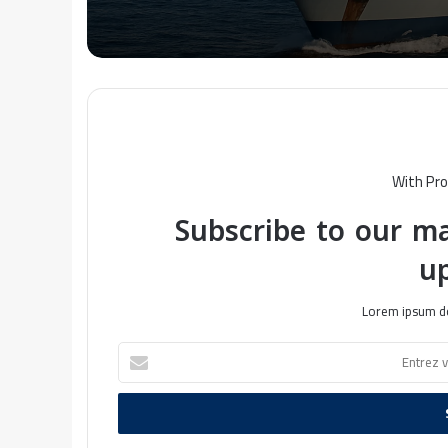
With Pro
Subscribe to our ma
u
Lorem ipsum do
E
n
t
r
e