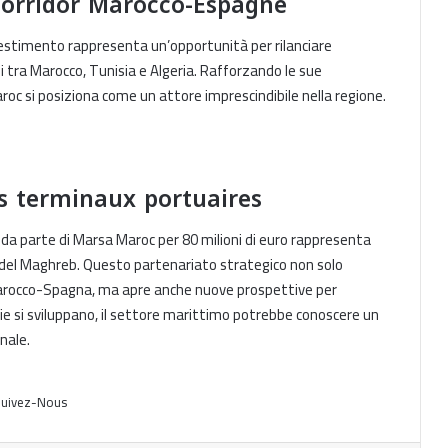
corridor Marocco-Espagne
vestimento rappresenta un’opportunità per rilanciare
Classement CPPI 2025 : Tanger Med
i tra Marocco, Tunisia e Algeria. Rafforzando le sue
confirme son statut de port d’élite
roc si posiziona come un attore imprescindibile nella regione.
mondiale
Le port de Casablanca entre dans le
Top 6 africain du fret maritime
es terminaux portuaires
 da parte di Marsa Maroc per 80 milioni di euro rappresenta
Groupe Tanger Med : chiffre d’affaires
record de 13 milliards de dirhams en
del Maghreb. Questo partenariato strategico non solo
2025
 Marocco-Spagna, ma apre anche nuove prospettive per
ie si sviluppano, il settore marittimo potrebbe conoscere un
Augmentation des Passagers au Port
nale.
d’Alger : 436 700 en 2025
uivez-Nous
Tanger Med : Le Hub Conteneurisé
qui Surpasse Algésiras et Valence