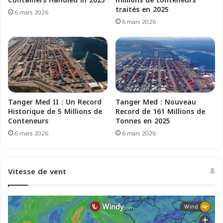
Containers Handled in 2025
millions de conteneurs
a
n
traités en 2025
6 mars 2026
-
s
6 mars 2026
T
B
a
o
n
l
g
u
e
d
r
a
i
M
a
Tanger Med II : Un Record
Tanger Med : Nouveau
r
Historique de 5 Millions de
Record de 161 Millions de
i
Conteneurs
Tonnes en 2025
t
6 mars 2026
6 mars 2026
i
m
e
Vitesse de vent
T
e
r
m
i