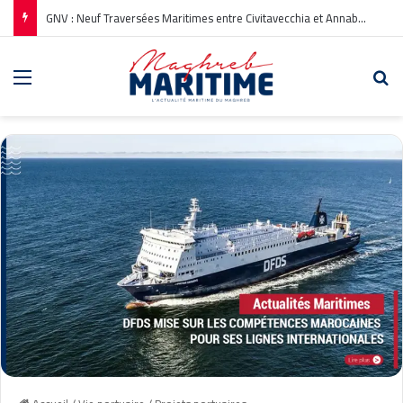
GNV : Neuf Traversées Maritimes entre Civitavecchia et Annaba pour l’Été 2026
Menu
Re