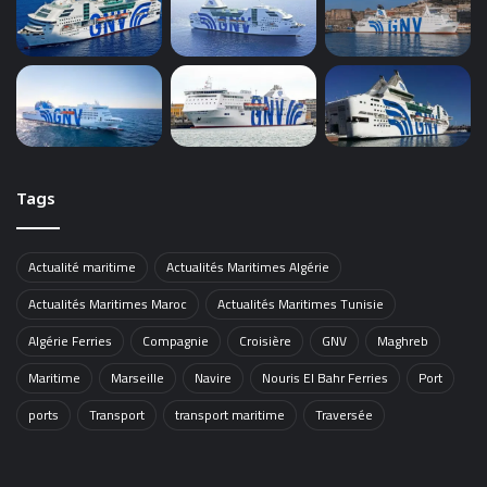
Tags
Actualité maritime
Actualités Maritimes Algérie
Actualités Maritimes Maroc
Actualités Maritimes Tunisie
Algérie Ferries
Compagnie
Croisière
GNV
Maghreb
Maritime
Marseille
Navire
Nouris El Bahr Ferries
Port
ports
Transport
transport maritime
Traversée